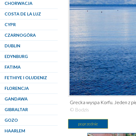
CHORWACJA
COSTA DE LA LUZ
CYPR
CZARNOGÓRA
DUBLIN
EDYNBURG
FATIMA
FETHIYE I OLUDENIZ
FLORENCJA
GANDAWA
Grecka wyspa Korfu. Jeden z p
© Bodzis
GIBRALTAR
GOZO
poprzednie
HAARLEM