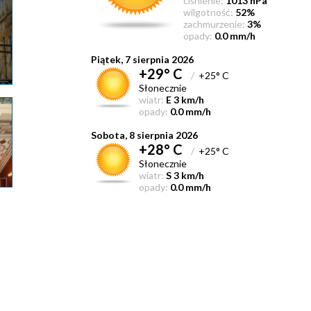
ciśnienie:
1013 hPa
wilgotność:
52%
zachmurzenie:
3%
opady:
0.0 mm/h
Piątek, 7 sierpnia 2026
+29° C
/
+25° C
Słonecznie
wiatr:
E 3 km/h
opady:
0.0 mm/h
Sobota, 8 sierpnia 2026
+28° C
/
+25° C
Słonecznie
wiatr:
S 3 km/h
opady:
0.0 mm/h