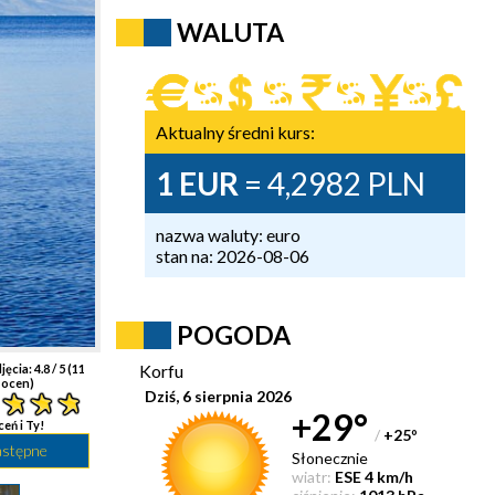
WALUTA
Aktualny średni kurs:
1 EUR
= 4,2982 PLN
nazwa waluty: euro
stan na: 2026-08-06
POGODA
Korfu
jęcia:
4.8
/ 5 (
11
ocen)
Dziś, 6 sierpnia 2026
+29°
ceń i Ty!
/
+25
°
astępne
Słonecznie
wiatr:
ESE 4 km/h