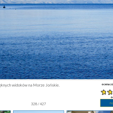
ięknych widoków na Morze Jońskie.
ocena zd
o
n
328 / 427