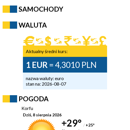
SAMOCHODY
WALUTA
Aktualny średni kurs:
1 EUR
= 4,3010 PLN
nazwa waluty: euro
stan na: 2026-08-07
POGODA
Korfu
Dziś, 8 sierpnia 2026
+29°
/
+25
°