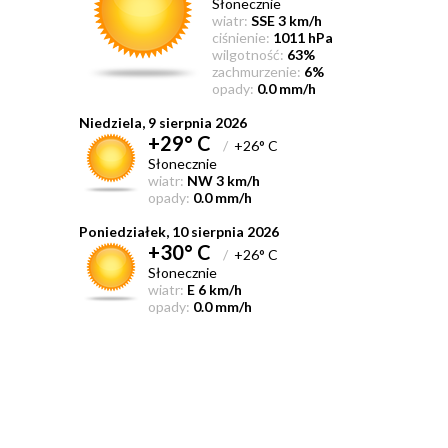
Słonecznie
wiatr:
SSE 3 km/h
ciśnienie:
1011 hPa
wilgotność:
63%
zachmurzenie:
6%
opady:
0.0 mm/h
Niedziela, 9 sierpnia 2026
+29° C
/
+26° C
Słonecznie
wiatr:
NW 3 km/h
opady:
0.0 mm/h
Poniedziałek, 10 sierpnia 2026
+30° C
/
+26° C
Słonecznie
wiatr:
E 6 km/h
opady:
0.0 mm/h