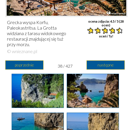
Grecka wyspa Korfu,
ocena zdjęcia:
4.5
/ 5 (
28
ocen)
Paleokastritsa. La Grotta
widziana z tarasu widokowego
oceń i Ty!
restauracji znajdującej się tuż
przy morzu.
© wnieznane.pl
poprzednie
następne
38 / 427