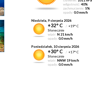
ciśnienie:
1011 hPa
wilgotność:
40%
zachmurzenie:
5%
opady:
0.0 mm/h
Niedziela, 9 sierpnia 2026
+32° C
/
+19° C
Słonecznie
wiatr:
N 21 km/h
opady:
0.0 mm/h
Poniedziałek, 10 sierpnia 2026
+30° C
/
+17° C
Słonecznie
wiatr:
NNW 19 km/h
opady:
0.0 mm/h