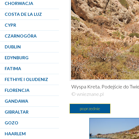
CHORWACJA
COSTA DE LA LUZ
CYPR
CZARNOGÓRA
DUBLIN
EDYNBURG
FATIMA
FETHIYE I OLUDENIZ
Wyspa Kreta. Podejście do Twi
FLORENCJA
© wnieznane.pl
GANDAWA
poprzednie
GIBRALTAR
GOZO
HAARLEM