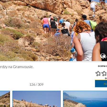
erdzy na Gramvousie.
ocena z
o
n
126 / 309