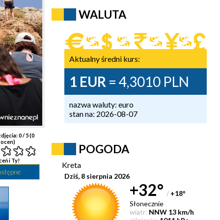
WALUTA
Aktualny średni kurs:
1 EUR
= 4,3010 PLN
nazwa waluty: euro
stan na: 2026-08-07
djęcia:
0
/ 5 (
0
ocen)
POGODA
ceń i Ty!
Kreta
astępne
Dziś, 8 sierpnia 2026
+32°
/
+18
°
Słonecznie
wiatr:
NNW 13 km/h