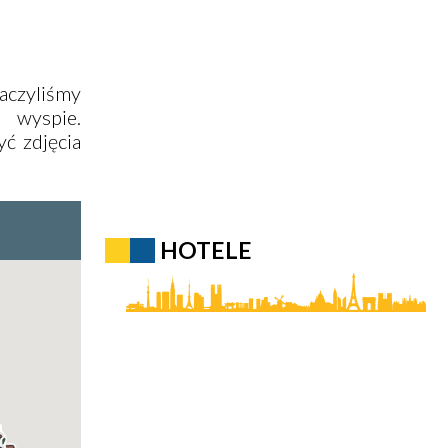
naczyliśmy
a wyspie.
yć zdjęcia
HOTELE