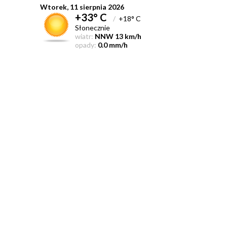
Wtorek, 11 sierpnia 2026
+33° C
/
+18° C
Słonecznie
wiatr:
NNW 13 km/h
opady:
0.0 mm/h