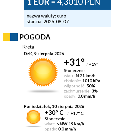
1 EUR
= 4,3010 PLN
nazwa waluty: euro
stan na: 2026-08-07
POGODA
Kreta
Dziś, 9 sierpnia 2026
+31°
/
+19
°
Słonecznie
wiatr:
N 21 km/h
ciśnienie:
1010 hPa
wilgotność:
50%
zachmurzenie:
3%
opady:
0.0 mm/h
Poniedziałek, 10 sierpnia 2026
+30° C
/
+17° C
Słonecznie
wiatr:
NNW 19 km/h
opady:
0.0 mm/h