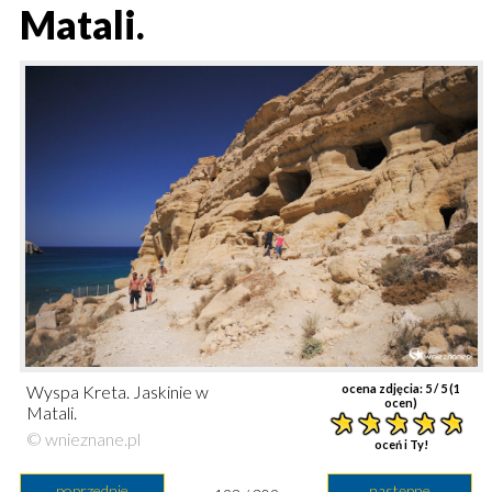
Matali.
Wyspa Kreta. Jaskinie w
ocena zdjęcia:
5
/ 5 (
1
ocen)
Matali.
© wnieznane.pl
oceń i Ty!
poprzednie
następne