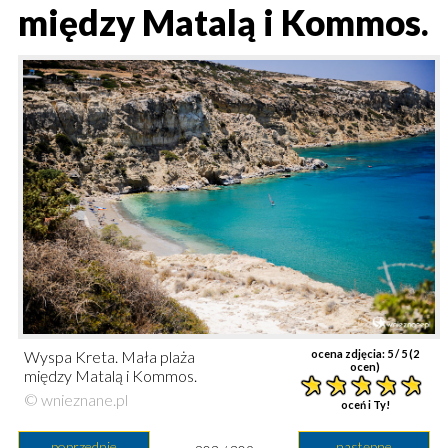
między Matalą i Kommos.
Wyspa Kreta. Mała plaża
ocena zdjęcia:
5
/ 5 (
2
ocen)
między Matalą i Kommos.
© wnieznane.pl
oceń i Ty!
poprzednie
następne