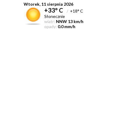
Wtorek, 11 sierpnia 2026
+33° C
/
+18° C
Słonecznie
wiatr:
NNW 13 km/h
opady:
0.0 mm/h