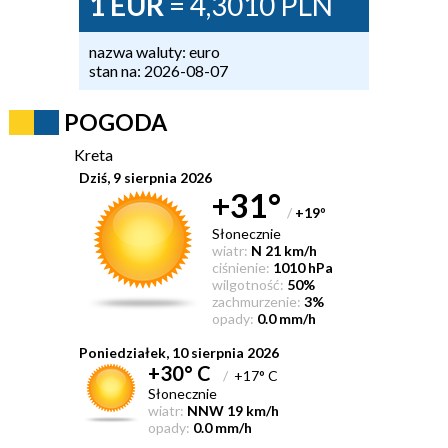
1 EUR
= 4,3010 PLN
nazwa waluty: euro
stan na: 2026-08-07
POGODA
Kreta
Dziś, 9 sierpnia 2026
+31°
/
+19
°
Słonecznie
wiatr:
N 21 km/h
ciśnienie:
1010 hPa
wilgotność:
50%
zachmurzenie:
3%
opady:
0.0 mm/h
Poniedziałek, 10 sierpnia 2026
+30° C
/
+17° C
Słonecznie
wiatr:
NNW 19 km/h
opady:
0.0 mm/h