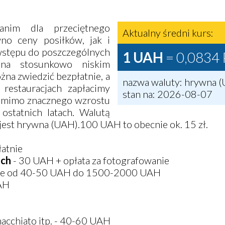
nim dla przeciętnego
Aktualny średni kurs:
wno ceny posiłków, jak i
 wstępu do poszczególnych
1 UAH
= 0,0834
ę na stosunkowo niskim
żna zwiedzić bezpłatnie, a
nazwa waluty: hrywna (
 restauracjach zapłacimy
stan na: 2026-08-07
t mimo znacznego wzrostu
 ostatnich latach. Walutą
jest hrywna (UAH).100 UAH to obecnie ok. 15 zł.
łatnie
ich
- 30 UAH + opłata za fotografowanie
kle od 40-50 UAH do 1500-2000 UAH
AH
macchiato itp. - 40-60 UAH