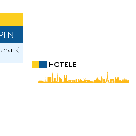
 PLN
Ukraina)
HOTELE