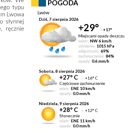
POGODA
tego typu
Lwów
trum Lwowa
Dziś, 7 sierpnia 2026
o słynnej
+29°
, ręcznie
/
+17
°
Miejscami opady deszczu
wiatr:
NW 6 km/h
ciśnienie:
1015 hPa
wilgotność:
69%
zachmurzenie:
84%
opady:
0.6 mm/h
Sobota, 8 sierpnia 2026
+27° C
/
+16° C
Częściowe zachmurzenie
wiatr:
ENE 10 km/h
opady:
0.0 mm/h
Niedziela, 9 sierpnia 2026
+28° C
/
+12° C
Słonecznie
wiatr:
ENE 11 km/h
opady:
0.0 mm/h