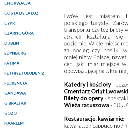
CHORWACJA
COSTA DE LA LUZ
Lwów jest miastem ta
polskiego turysty. Zaró
CYPR
transportu czy też bilety
CZARNOGÓRA
atrakcji kształtują si
poziomie. Wiele miejsc mo
DUBLIN
za nocleg czy posiłki w
EDYNBURG
mniej niż w Polsce, nawe
cen, jaki miał miejsce w
FATIMA
obowiązującą na Ukrainie 
FETHIYE I OLUDENIZ
FLORENCJA
Katedry i kościoły
- bezp
Cmentarz Orląt Lwowsk
GANDAWA
Bilety do opery
- spekta
GIBRALTAR
Wieża ratuszowa
- 30 U
GOZO
Restauracje, kawiarnie:
HAARLEM
kawa latte / cappuccino / 