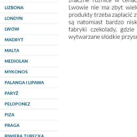
Lwowie nie ma zbyt wiel
LIZBONA
produkty trzeba zapłacić
LONDYN
są natomiast bardzo nisk
fabryki czekolady, gdzie
LWÓW
wytwarzane słodkie przys
MADRYT
MALTA
MEDIOLAN
MYKONOS
PALANGA I LIPAWA
PARYŻ
PELOPONEZ
PIZA
PRAGA
RIWIERA TURECKA