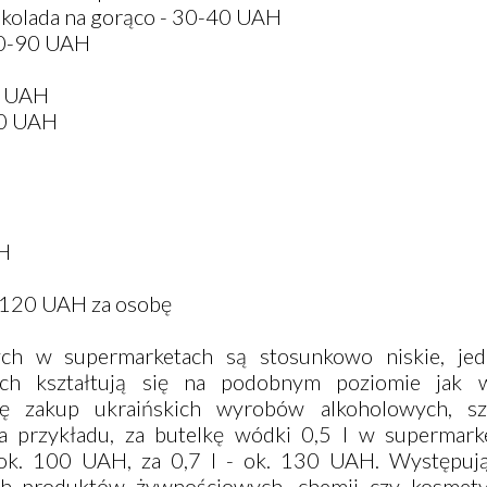
zekolada na gorąco - 30-40 UAH
 60-90 UAH
0 UAH
 50 UAH
AH
- 120 UAH za osobę
ch w supermarketach są stosunkowo niskie, je
ch kształtują się na podobnym poziomie jak w
ę zakup ukraińskich wyrobów alkoholowych, sz
 przykładu, za butelkę wódki 0,5 l w supermark
 ok. 100 UAH, za 0,7 l - ok. 130 UAH. Występuj
ch produktów żywnościowych, chemii czy kosme