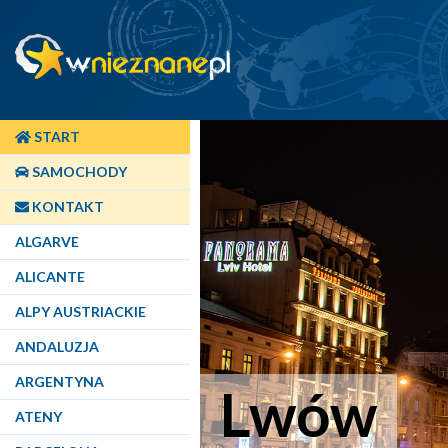
START
SAMOCHODY
KONTAKT
ALGARVE
ALICANTE
ALPY AUSTRIACKIE
ANDALUZJA
ARGENTYNA
Lwów
ATENY