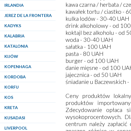
kawa czarna / herbata / c
IRLANDIA
kawałek tortu / ciastko -
JEREZ DE LA FRONTERA
kulka lodów - 30-40 UAH
drink alkoholowy - od 10
KADYKS
koktajl bez alkoholu - od
KALABRIA
woda - 30-40 UAH
sałatka - 100 UAH
KATALONIA
pasta - 80 UAH
KIJÓW
burger - od 100 UAH
KOPENHAGA
danie mięsne - od 100 U
jajecznica - od 50 UAH
KORDOBA
śniadanie u Baczewskich 
KORFU
Ceny produktów lokalny
KOS
produktów importowany
KRETA
Zdecydowanie opłaca si
wysokoprocentowych. Dla
KUSADASI
centrum należy zapłacić
LIVERPOOL
znaczne różnice w cena