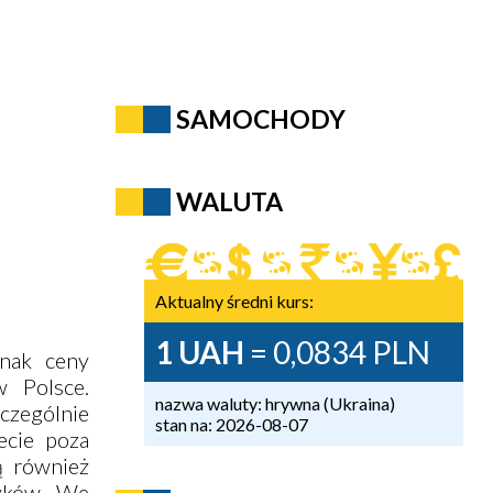
SAMOCHODY
WALUTA
Aktualny średni kurs:
1 UAH
= 0,0834 PLN
dnak ceny
 Polsce.
nazwa waluty: hrywna (Ukraina)
czególnie
stan na: 2026-08-07
ecie poza
ą również
tyków. We