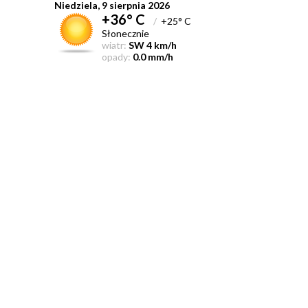
Niedziela, 9 sierpnia 2026
+36° C
/
+25° C
Słonecznie
wiatr:
SW 4 km/h
opady:
0.0 mm/h