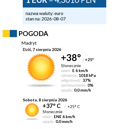
nazwa waluty: euro
stan na: 2026-08-07
POGODA
Madryt
Dziś, 7 sierpnia 2026
+38°
/
+25
°
Słonecznie
wiatr:
E 6 km/h
ciśnienie:
1018 hPa
wilgotność:
37%
zachmurzenie:
0%
opady:
0.0 mm/h
Sobota, 8 sierpnia 2026
+37° C
/
+25° C
Słonecznie
wiatr:
ENE 6 km/h
opady:
0.0 mm/h