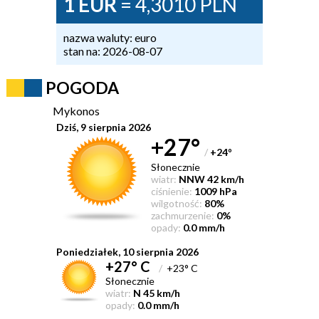
1 EUR
= 4,3010 PLN
nazwa waluty: euro
stan na: 2026-08-07
POGODA
Mykonos
Dziś, 9 sierpnia 2026
+27°
/
+24
°
Słonecznie
wiatr:
NNW 42 km/h
ciśnienie:
1009 hPa
wilgotność:
80%
zachmurzenie:
0%
opady:
0.0 mm/h
Poniedziałek, 10 sierpnia 2026
+27° C
/
+23° C
Słonecznie
wiatr:
N 45 km/h
opady:
0.0 mm/h