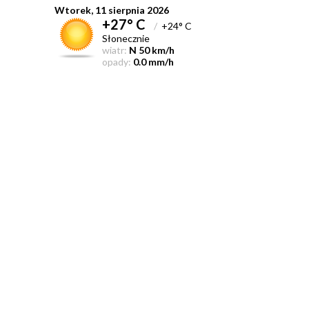
Wtorek, 11 sierpnia 2026
+27° C
/
+24° C
Słonecznie
wiatr:
N 50 km/h
opady:
0.0 mm/h