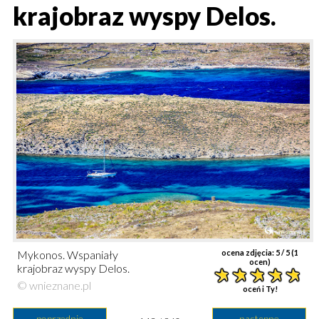
krajobraz wyspy Delos.
Mykonos. Wspaniały
ocena zdjęcia:
5
/ 5 (
1
ocen)
krajobraz wyspy Delos.
© wnieznane.pl
oceń i Ty!
poprzednie
następne