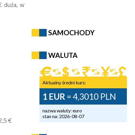
€ duża, w
SAMOCHODY
WALUTA
Aktualny średni kurs:
1 EUR
= 4,3010 PLN
nazwa waluty: euro
stan na: 2026-08-07
2,5 €