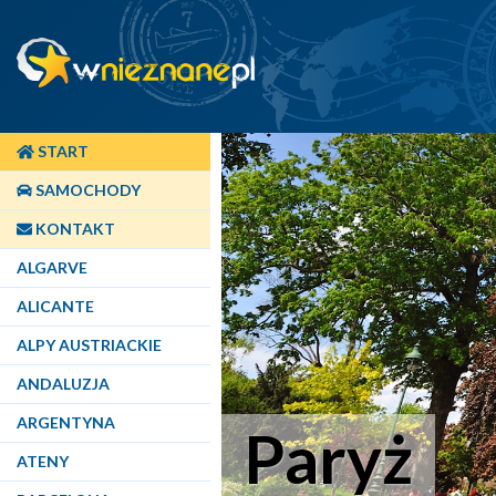
START
SAMOCHODY
KONTAKT
ALGARVE
ALICANTE
ALPY AUSTRIACKIE
ANDALUZJA
ARGENTYNA
Paryż
ATENY