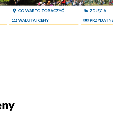
CO WARTO ZOBACZYĆ
ZDJĘCIA
WALUTA I CENY
PRZYDATN
eny