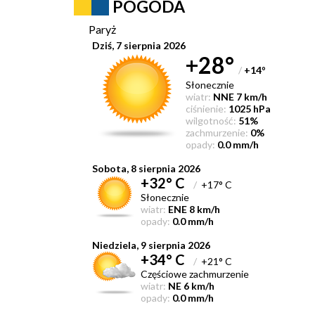
POGODA
Paryż
Dziś, 7 sierpnia 2026
+28°
/
+14
°
Słonecznie
wiatr:
NNE 7 km/h
ciśnienie:
1025 hPa
wilgotność:
51%
zachmurzenie:
0%
opady:
0.0 mm/h
Sobota, 8 sierpnia 2026
+32° C
/
+17° C
Słonecznie
wiatr:
ENE 8 km/h
opady:
0.0 mm/h
Niedziela, 9 sierpnia 2026
+34° C
/
+21° C
Częściowe zachmurzenie
wiatr:
NE 6 km/h
opady:
0.0 mm/h