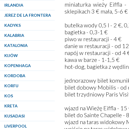
miniaturka wieży Eiffla 
IRLANDIA
sklepikach 3 € mała, 5-6 €
JEREZ DE LA FRONTERA
butelka wody 0,5 l - 2 €, 0,
KADYKS
bagietka - 0,3-1 €
KALABRIA
piwo w restauracji - 4 €
danie w restauracji - od 1
KATALONIA
napój w restauracji - od 4 
KIJÓW
kawa w barze - 1-1,5 €
KOPENHAGA
hot-dog, bagietka z wędlin
KORDOBA
jednorazowy bilet komunika
KORFU
bilet dobowy Mobilis - od 
bilet trzydniowy Paris Visi
KOS
KRETA
wjazd na Wieżę Eiffla - 15
bilet do Sainte Chapelle - 
KUSADASI
wjazd na taras widokowy 
LIVERPOOL
wejście na taras widokowy