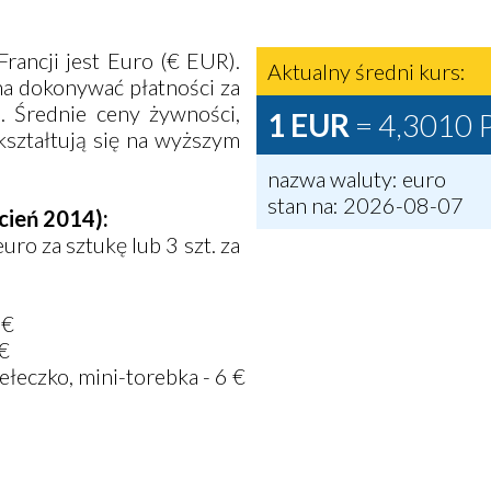
rancji jest Euro (€ EUR).
Aktualny średni kurs:
a dokonywać płatności za
. Średnie ceny żywności,
1 EUR
= 4,3010 
kształtują się na wyższym
nazwa waluty: euro
stan na: 2026-08-07
cień 2014):
ro za sztukę lub 3 szt. za
 €
€
ełeczko, mini-torebka - 6 €