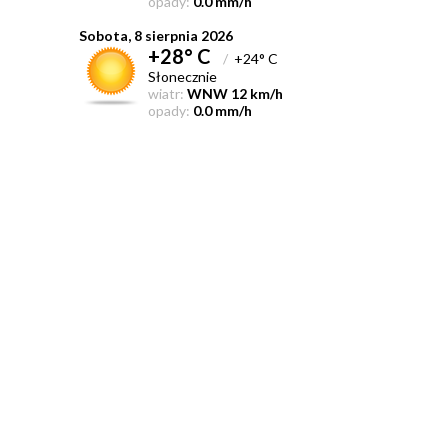
opady:
0.0 mm/h
Sobota, 8 sierpnia 2026
+28° C
/
+24° C
Słonecznie
wiatr:
WNW 12 km/h
opady:
0.0 mm/h