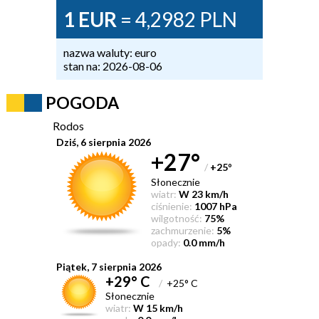
1 EUR
= 4,2982 PLN
nazwa waluty: euro
stan na: 2026-08-06
POGODA
Rodos
Dziś, 6 sierpnia 2026
+27°
/
+25
°
Słonecznie
wiatr:
W 23 km/h
ciśnienie:
1007 hPa
wilgotność:
75%
zachmurzenie:
5%
opady:
0.0 mm/h
Piątek, 7 sierpnia 2026
+29° C
/
+25° C
Słonecznie
wiatr:
W 15 km/h