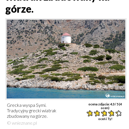
górze.
Grecka wyspa Symi.
ocena zdjęcia:
4.3
/ 5 (
4
ocen)
Tradycyjny grecki wiatrak
zbudowany na górze.
oceń i Ty!
© wnieznane.pl