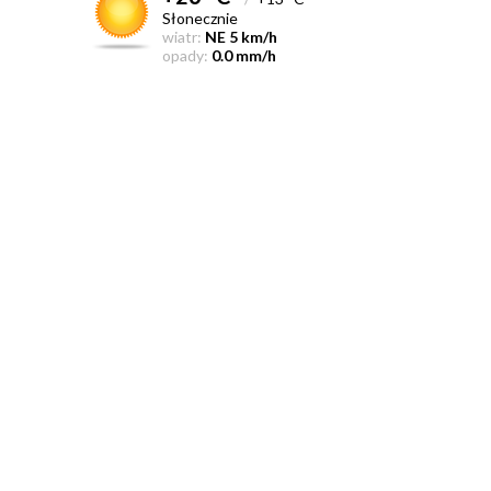
Słonecznie
wiatr:
NE 5 km/h
opady:
0.0 mm/h