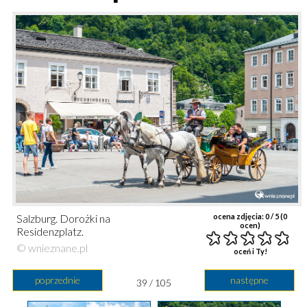
Salzburg. Dorożki na
ocena zdjęcia:
0
/ 5 (
0
ocen)
Residenzplatz.
© wnieznane.pl
oceń i Ty!
poprzednie
następne
39 / 105