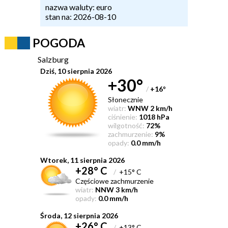
nazwa waluty: euro
stan na: 2026-08-10
POGODA
Salzburg
Dziś, 10 sierpnia 2026
+30°
/
+16
°
Słonecznie
wiatr:
WNW 2 km/h
ciśnienie:
1018 hPa
wilgotność:
72%
zachmurzenie:
9%
opady:
0.0 mm/h
Wtorek, 11 sierpnia 2026
+28° C
/
+15° C
Częściowe zachmurzenie
wiatr:
NNW 3 km/h
opady:
0.0 mm/h
Środa, 12 sierpnia 2026
+26° C
/
+13° C