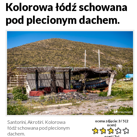
Kolorowa łódź schowana
pod plecionym dachem.
Santorini, Akrotiri. Kolorowa
ocena zdjęcia:
3
/ 5 (
2
ocen)
łódź schowana pod plecionym
dachem.
oceń i Ty!