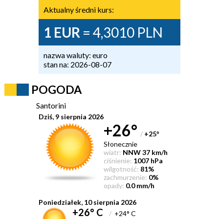
Aktualny średni kurs:
1 EUR
= 4,3010 PLN
nazwa waluty: euro
stan na: 2026-08-07
POGODA
Santorini
Dziś, 9 sierpnia 2026
+26°
/
+25
°
Słonecznie
wiatr:
NNW 37 km/h
ciśnienie:
1007 hPa
wilgotność:
81%
zachmurzenie:
0%
opady:
0.0 mm/h
Poniedziałek, 10 sierpnia 2026
+26° C
/
+24° C