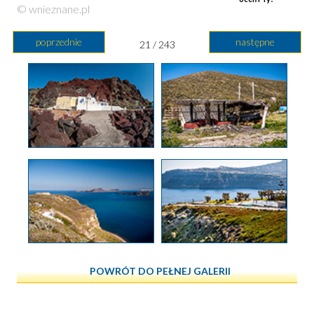
© wnieznane.pl
poprzednie
następne
21 / 243
POWRÓT DO PEŁNEJ GALERII