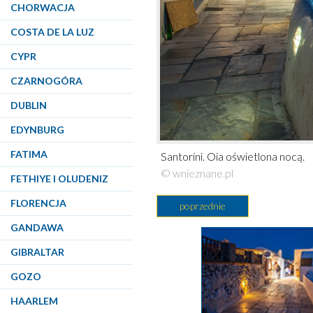
CHORWACJA
COSTA DE LA LUZ
CYPR
CZARNOGÓRA
DUBLIN
EDYNBURG
FATIMA
Santorini. Oia oświetlona nocą.
© wnieznane.pl
FETHIYE I OLUDENIZ
FLORENCJA
poprzednie
GANDAWA
GIBRALTAR
GOZO
HAARLEM