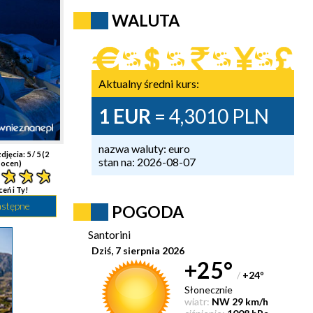
WALUTA
Aktualny średni kurs:
1 EUR
= 4,3010 PLN
nazwa waluty: euro
djęcia:
5
/ 5 (
2
stan na: 2026-08-07
ocen)
ceń i Ty!
astępne
POGODA
Santorini
Dziś, 7 sierpnia 2026
+25°
/
+24
°
Słonecznie
wiatr:
NW 29 km/h