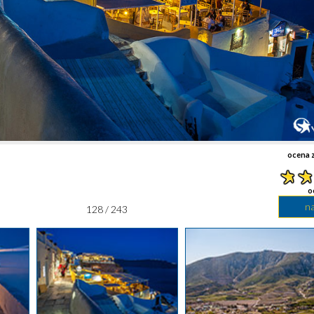
ocena z
o
n
128 / 243