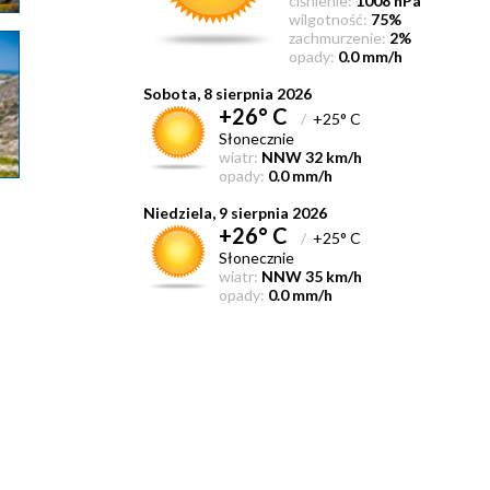
ciśnienie:
1008 hPa
wilgotność:
75%
zachmurzenie:
2%
opady:
0.0 mm/h
Sobota, 8 sierpnia 2026
+26° C
/
+25° C
Słonecznie
wiatr:
NNW 32 km/h
opady:
0.0 mm/h
Niedziela, 9 sierpnia 2026
+26° C
/
+25° C
Słonecznie
wiatr:
NNW 35 km/h
opady:
0.0 mm/h