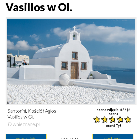
Vasilios w Oi.
Santorini. Kościół Agios
ocena zdjęcia:
5
/ 5 (
2
ocen)
Vasilios w Oi.
© wnieznane.pl
oceń i Ty!
poprzednie
następne