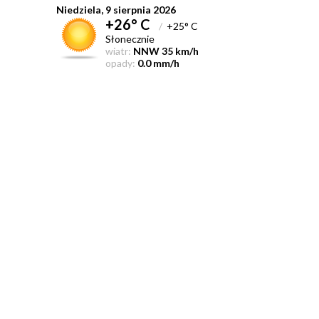
Niedziela, 9 sierpnia 2026
+26° C
/
+25° C
Słonecznie
wiatr:
NNW 35 km/h
opady:
0.0 mm/h