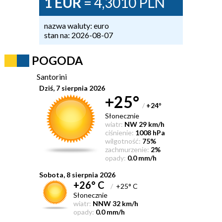
1 EUR
= 4,3010 PLN
nazwa waluty: euro
stan na: 2026-08-07
POGODA
Santorini
Dziś, 7 sierpnia 2026
+25°
/
+24
°
Słonecznie
wiatr:
NW 29 km/h
ciśnienie:
1008 hPa
wilgotność:
75%
zachmurzenie:
2%
opady:
0.0 mm/h
Sobota, 8 sierpnia 2026
+26° C
/
+25° C
Słonecznie
wiatr:
NNW 32 km/h
opady:
0.0 mm/h