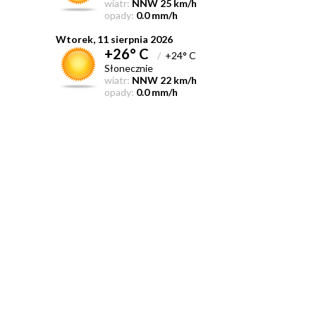
wiatr:
NNW 25 km/h
opady:
0.0 mm/h
Wtorek, 11 sierpnia 2026
+26° C
/
+24° C
Słonecznie
wiatr:
NNW 22 km/h
opady:
0.0 mm/h