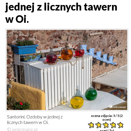
jednej z licznych tawern
w Oi.
Santorini. Ozdoby w jednej z
ocena zdjęcia:
5
/ 5 (
2
ocen)
licznych tawern w Oi.
© wnieznane.pl
oceń i Ty!