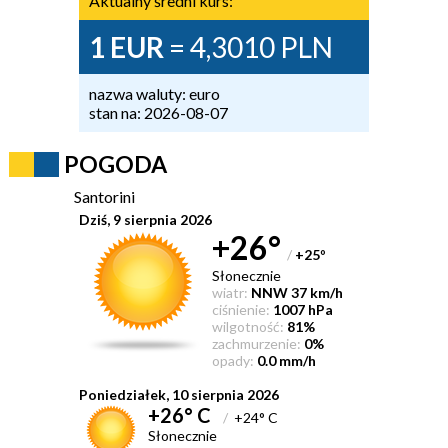
Aktualny średni kurs:
1 EUR
= 4,3010 PLN
nazwa waluty: euro
stan na: 2026-08-07
POGODA
Santorini
Dziś, 9 sierpnia 2026
+26°
/
+25
°
Słonecznie
wiatr:
NNW 37 km/h
ciśnienie:
1007 hPa
wilgotność:
81%
zachmurzenie:
0%
opady:
0.0 mm/h
Poniedziałek, 10 sierpnia 2026
+26° C
/
+24° C
Słonecznie