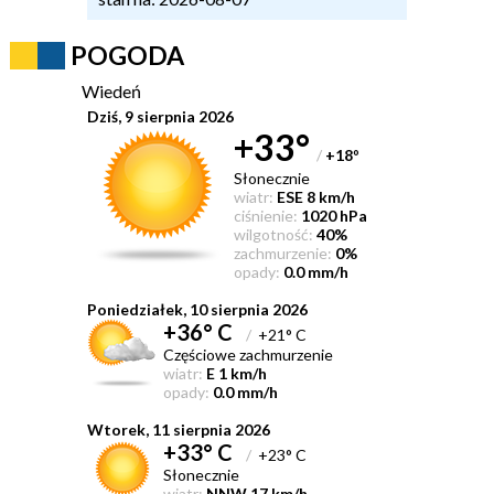
POGODA
Wiedeń
Dziś, 9 sierpnia 2026
+33°
/
+18
°
Słonecznie
wiatr:
ESE 8 km/h
ciśnienie:
1020 hPa
wilgotność:
40%
zachmurzenie:
0%
opady:
0.0 mm/h
Poniedziałek, 10 sierpnia 2026
+36° C
/
+21° C
Częściowe zachmurzenie
wiatr:
E 1 km/h
opady:
0.0 mm/h
Wtorek, 11 sierpnia 2026
+33° C
/
+23° C
Słonecznie
wiatr:
NNW 17 km/h