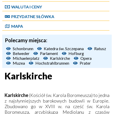
WALUTA I CENY
PRZYDATNE SŁÓWKA
MAPA
Polecamy miejsca:
Schonbrunn
Katedra św. Szczepana
Ratusz
Belweder
Parlament
Hofburg
Michaelerplatz
Karlskirche
Opera
Muzea
Hochstrahlbrunnen
Prater
Karlskirche
Karlskirche
(Kościół św. Karola Boromeusza) to jedna
z najsłynniejszych barokowych budowli w Europie.
Zbudowano go w XVIII w. na cześć św. Karola
Boromeusza, arcybiskupa Mediolanu z czasów