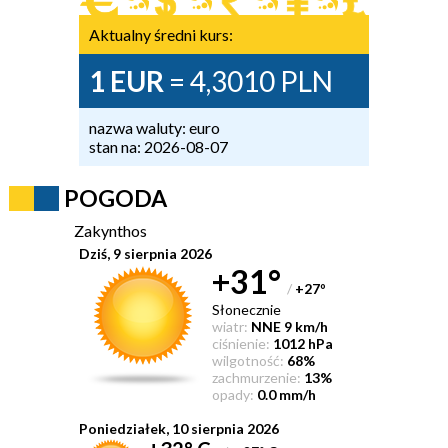
Aktualny średni kurs:
1 EUR
= 4,3010 PLN
nazwa waluty: euro
stan na: 2026-08-07
POGODA
Zakynthos
Dziś, 9 sierpnia 2026
+31°
/
+27
°
Słonecznie
wiatr:
NNE 9 km/h
ciśnienie:
1012 hPa
wilgotność:
68%
zachmurzenie:
13%
opady:
0.0 mm/h
Poniedziałek, 10 sierpnia 2026