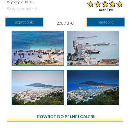
wyspy Zante.
© wnieznane.pl
oceń i Ty!
poprzednie
następne
200 / 370
POWRÓT DO PEŁNEJ GALERII