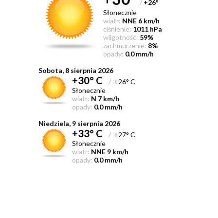
/
+26
°
Słonecznie
wiatr:
NNE 6 km/h
ciśnienie:
1011 hPa
wilgotność:
59%
zachmurzenie:
8%
opady:
0.0 mm/h
Sobota, 8 sierpnia 2026
+30° C
/
+26° C
Słonecznie
wiatr:
N 7 km/h
opady:
0.0 mm/h
Niedziela, 9 sierpnia 2026
+33° C
/
+27° C
Słonecznie
wiatr:
NNE 9 km/h
opady:
0.0 mm/h