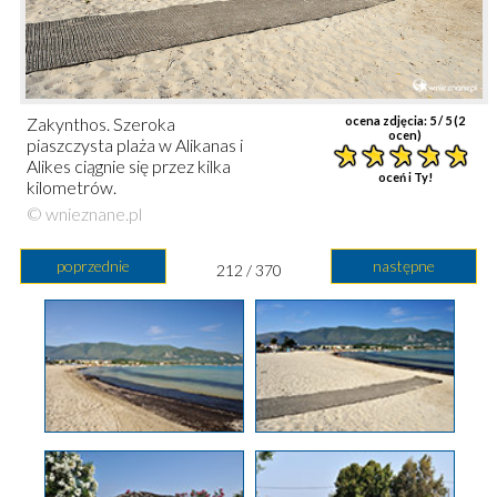
Zakynthos. Szeroka
ocena zdjęcia:
5
/ 5 (
2
ocen)
piaszczysta plaża w Alikanas i
Alikes ciągnie się przez kilka
oceń i Ty!
kilometrów.
© wnieznane.pl
poprzednie
następne
212 / 370