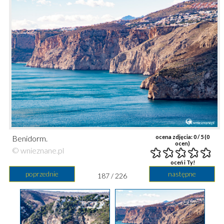
Benidorm.
ocena zdjęcia:
0
/ 5 (
0
ocen)
© wnieznane.pl
oceń i Ty!
poprzednie
następne
187 / 226