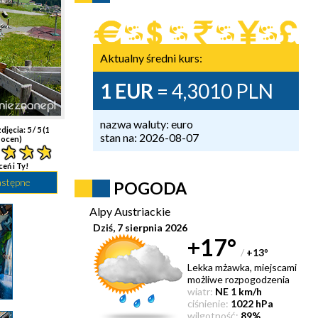
Aktualny średni kurs:
1 EUR
= 4,3010 PLN
nazwa waluty: euro
djęcia:
5
/ 5 (
1
stan na: 2026-08-07
ocen)
ceń i Ty!
astępne
POGODA
Alpy Austriackie
Dziś, 7 sierpnia 2026
+17°
/
+13
°
Lekka mżawka, miejscami
możliwe rozpogodzenia
wiatr:
NE 1 km/h
ciśnienie:
1022 hPa
wilgotność:
89%