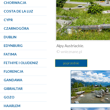
CHORWACJA
COSTA DE LA LUZ
CYPR
CZARNOGÓRA
DUBLIN
Alpy Austriackie.
EDYNBURG
© wnieznane.pl
FATIMA
FETHIYE I OLUDENIZ
poprzednie
FLORENCJA
GANDAWA
GIBRALTAR
GOZO
HAARLEM