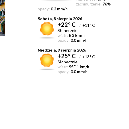
zachmurzenie:
76%
opady:
0.2 mm/h
Sobota, 8 sierpnia 2026
+22° C
/
+11° C
Słonecznie
wiatr:
E 3 km/h
opady:
0.0 mm/h
Niedziela, 9 sierpnia 2026
+25° C
/
+13° C
Słonecznie
wiatr:
SSE 1 km/h
opady:
0.0 mm/h