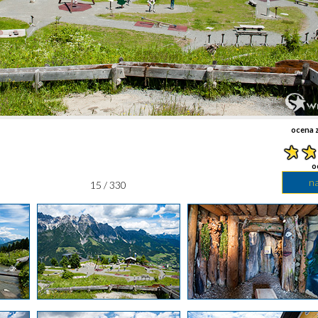
ocena z
o
n
15 / 330