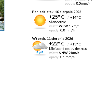
opady:
0.0 mm/h
Poniedziałek, 10 sierpnia 2026
+25° C
/
+14° C
Słonecznie
wiatr:
WSW 1 km/h
opady:
0.0 mm/h
Wtorek, 11 sierpnia 2026
+22° C
/
+13° C
Miejscami opady deszczu
wiatr:
NNW 2 km/h
opady:
0.1 mm/h