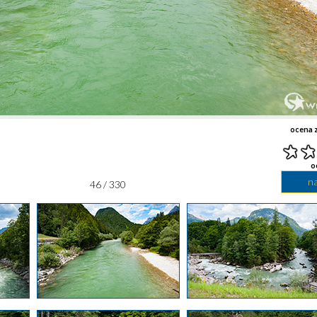
ocena z
o
n
46 / 330