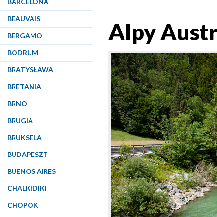
BARCELONA
BEAUVAIS
Alpy Austr
BERGAMO
BODRUM
BRATYSŁAWA
BRETANIA
BRNO
BRUGIA
BRUKSELA
BUDAPESZT
BUENOS AIRES
CHALKIDIKI
CHOPOK