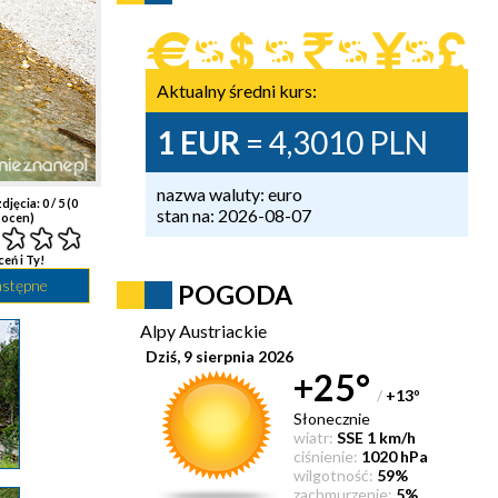
Aktualny średni kurs:
1 EUR
= 4,3010 PLN
nazwa waluty: euro
djęcia:
0
/ 5 (
0
stan na: 2026-08-07
ocen)
ceń i Ty!
astępne
POGODA
Alpy Austriackie
Dziś, 9 sierpnia 2026
+25°
/
+13
°
Słonecznie
wiatr:
SSE 1 km/h
ciśnienie:
1020 hPa
wilgotność:
59%
zachmurzenie:
5%