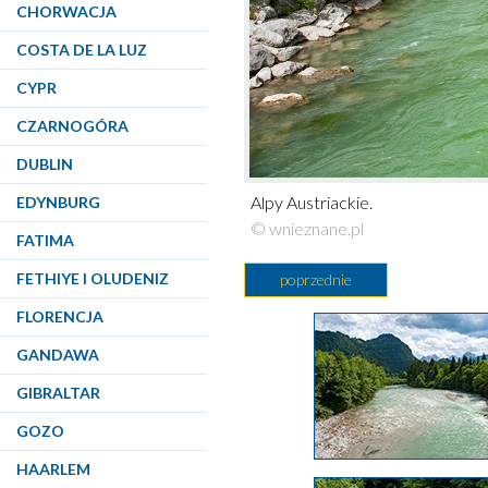
CHORWACJA
COSTA DE LA LUZ
CYPR
CZARNOGÓRA
DUBLIN
Alpy Austriackie.
EDYNBURG
© wnieznane.pl
FATIMA
FETHIYE I OLUDENIZ
poprzednie
FLORENCJA
GANDAWA
GIBRALTAR
GOZO
HAARLEM