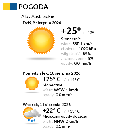
POGODA
Alpy Austriackie
Dziś, 9 sierpnia 2026
+25°
/
+13
°
Słonecznie
wiatr:
SSE 1 km/h
ciśnienie:
1020 hPa
wilgotność:
59%
zachmurzenie:
5%
opady:
0.0 mm/h
Poniedziałek, 10 sierpnia 2026
+25° C
/
+14° C
Słonecznie
wiatr:
WSW 1 km/h
opady:
0.0 mm/h
Wtorek, 11 sierpnia 2026
+22° C
/
+13° C
Miejscami opady deszczu
wiatr:
NNW 2 km/h
opady:
0.1 mm/h