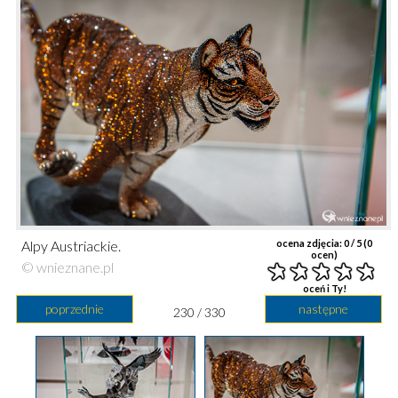
Alpy Austriackie.
ocena zdjęcia:
0
/ 5 (
0
ocen)
© wnieznane.pl
oceń i Ty!
poprzednie
następne
230 / 330