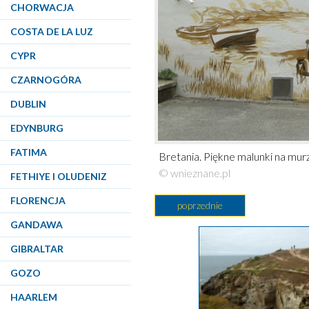
CHORWACJA
COSTA DE LA LUZ
CYPR
CZARNOGÓRA
DUBLIN
EDYNBURG
FATIMA
Bretania. Piękne malunki na mu
© wnieznane.pl
FETHIYE I OLUDENIZ
FLORENCJA
poprzednie
GANDAWA
GIBRALTAR
GOZO
HAARLEM