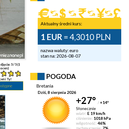
Aktualny średni kurs:
1 EUR
= 4,3010 PLN
nazwa waluty: euro
stan na: 2026-08-07
djęcia:
5
/ 5 (
1
ocen)
POGODA
ceń i Ty!
Bretania
astępne
Dziś, 8 sierpnia 2026
+27°
/
+14
°
Słonecznie
wiatr:
E 19 km/h
ciśnienie:
1018 hPa
wilgotność:
46%
zachmurzenie:
7%