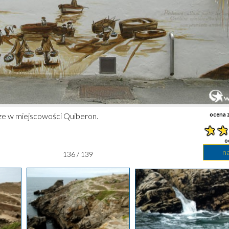
rze w miejscowości Quiberon.
ocena z
o
n
136 / 139