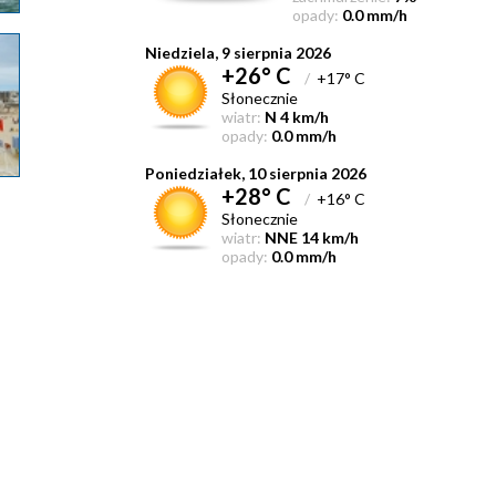
opady:
0.0 mm/h
Niedziela, 9 sierpnia 2026
+26° C
/
+17° C
Słonecznie
wiatr:
N 4 km/h
opady:
0.0 mm/h
Poniedziałek, 10 sierpnia 2026
+28° C
/
+16° C
Słonecznie
wiatr:
NNE 14 km/h
opady:
0.0 mm/h