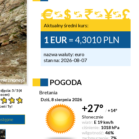
Aktualny średni kurs:
1 EUR
= 4,3010 PLN
nazwa waluty: euro
stan na: 2026-08-07
POGODA
djęcia:
5
/ 5 (
4
Bretania
ocen)
Dziś, 8 sierpnia 2026
+27°
ceń i Ty!
/
+14
°
Słonecznie
astępne
wiatr:
E 19 km/h
ciśnienie:
1018 hPa
wilgotność:
46%
zachmurzenie:
7%