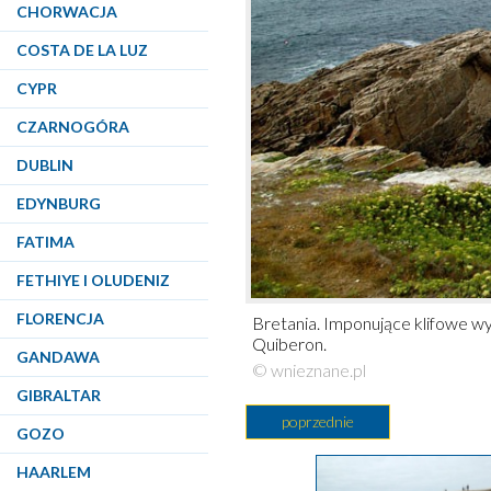
CHORWACJA
COSTA DE LA LUZ
CYPR
CZARNOGÓRA
DUBLIN
EDYNBURG
FATIMA
FETHIYE I OLUDENIZ
FLORENCJA
Bretania. Imponujące klifowe w
Quiberon.
GANDAWA
© wnieznane.pl
GIBRALTAR
poprzednie
GOZO
HAARLEM