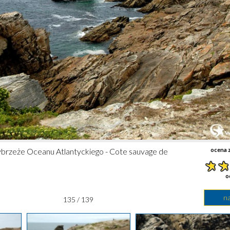
ybrzeże Oceanu Atlantyckiego - Cote sauvage de
ocena z
o
n
135 / 139