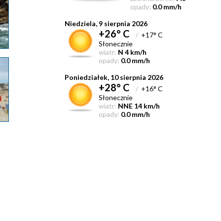
opady:
0.0 mm/h
Niedziela, 9 sierpnia 2026
+26° C
/
+17° C
Słonecznie
wiatr:
N 4 km/h
opady:
0.0 mm/h
Poniedziałek, 10 sierpnia 2026
+28° C
/
+16° C
Słonecznie
wiatr:
NNE 14 km/h
opady:
0.0 mm/h