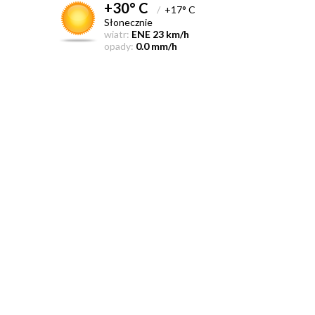
+30° C
/
+17° C
Słonecznie
wiatr:
ENE 23 km/h
opady:
0.0 mm/h