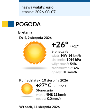
nazwa waluty: euro
stan na: 2026-08-07
POGODA
Bretania
Dziś, 9 sierpnia 2026
+26°
/
+17
°
Słonecznie
wiatr:
NW 14 km/h
ciśnienie:
1014 hPa
wilgotność:
54%
zachmurzenie:
6%
opady:
0.0 mm/h
Poniedziałek, 10 sierpnia 2026
+27° C
/
+15° C
Słonecznie
wiatr:
NNE 11 km/h
opady:
0.0 mm/h
Wtorek, 11 sierpnia 2026