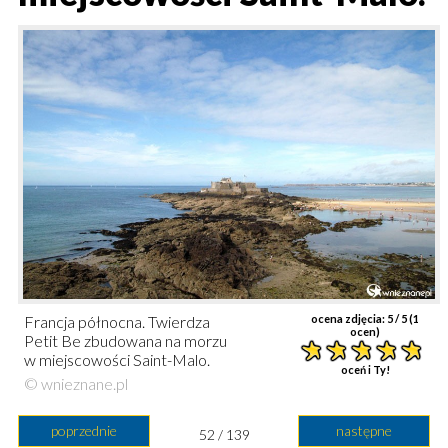
Francja północna. Twierdza
ocena zdjęcia:
5
/ 5 (
1
ocen)
Petit Be zbudowana na morzu
w miejscowości Saint-Malo.
oceń i Ty!
© wnieznane.pl
poprzednie
następne
52 / 139