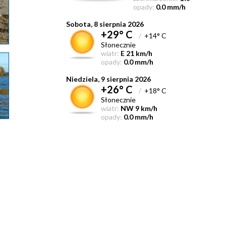
opady:
0.0 mm/h
Sobota, 8 sierpnia 2026
+29° C
/
+14° C
Słonecznie
wiatr:
E 21 km/h
opady:
0.0 mm/h
Niedziela, 9 sierpnia 2026
+26° C
/
+18° C
Słonecznie
wiatr:
NW 9 km/h
opady:
0.0 mm/h