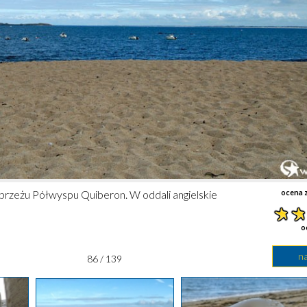
ybrzeżu Półwyspu Quiberon. W oddali angielskie
ocena z
o
n
86 / 139