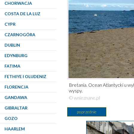
CHORWACJA
COSTA DE LA LUZ
CYPR
CZARNOGÓRA
DUBLIN
EDYNBURG
FATIMA
FETHIYE I OLUDENIZ
Bretania. Ocean Atlantycki u w
FLORENCJA
wyspy.
GANDAWA
© wnieznane.pl
GIBRALTAR
poprzednie
GOZO
HAARLEM