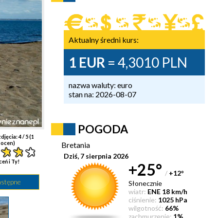
Aktualny średni kurs:
1 EUR
= 4,3010 PLN
nazwa waluty: euro
stan na: 2026-08-07
POGODA
djęcia:
4
/ 5 (
1
ocen)
Bretania
Dziś, 7 sierpnia 2026
ceń i Ty!
+25°
/
+12
°
astępne
Słonecznie
wiatr:
ENE 18 km/h
ciśnienie:
1025 hPa
wilgotność:
66%
zachmurzenie:
1%