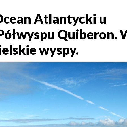
Ocean Atlantycki u
Półwyspu Quiberon. 
ielskie wyspy.