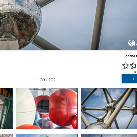
ocena z
o
n
100 / 102