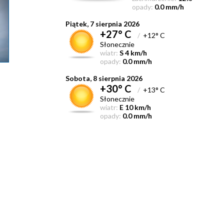
opady:
0.0 mm/h
Piątek, 7 sierpnia 2026
+27° C
/
+12° C
Słonecznie
wiatr:
S 4 km/h
opady:
0.0 mm/h
Sobota, 8 sierpnia 2026
+30° C
/
+13° C
Słonecznie
wiatr:
E 10 km/h
opady:
0.0 mm/h