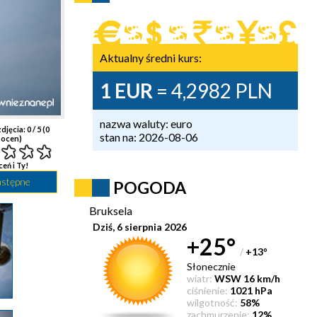
Aktualny średni kurs:
1 EUR
= 4,2982 PLN
nazwa waluty: euro
djęcia:
0
/ 5 (
0
stan na: 2026-08-06
ocen)
ceń i Ty!
astępne
POGODA
Bruksela
Dziś, 6 sierpnia 2026
+25°
/
+13
°
Słonecznie
wiatr:
WSW 16 km/h
ciśnienie:
1021 hPa
wilgotność:
58%
zachmurzenie:
12%