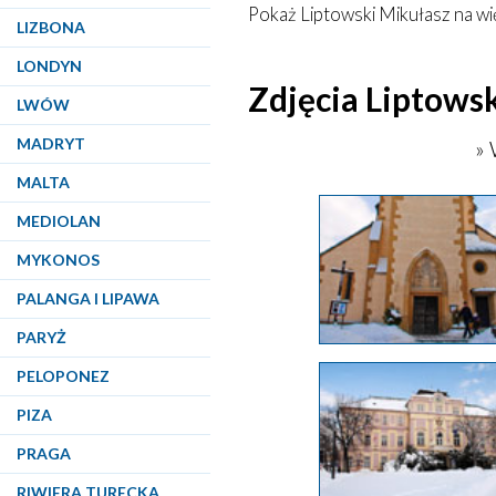
Pokaż
Liptowski Mikułasz
na wi
LIZBONA
LONDYN
Zdjęcia Liptows
LWÓW
MADRYT
» 
MALTA
MEDIOLAN
MYKONOS
PALANGA I LIPAWA
PARYŻ
PELOPONEZ
PIZA
PRAGA
RIWIERA TURECKA