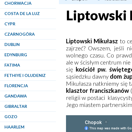
CHORWACJA
Liptowski
COSTA DE LA LUZ
CYPR
CZARNOGÓRA
Liptowski Mikułasz
to c
DUBLIN
zajrzeć? Owszem, jeśli n
wolnego czasu. Co prawd
EDYNBURG
ale w ścisłym centrum nie
FATIMA
się
k
ościół pw. święteg
FETHIYE I OLUDENIZ
sąsiedzku dawny
dom żu
Mikułasza natkniemy się ta
FLORENCJA
klasztor franciszkanów
(
GANDAWA
religii w postaci klasycys
Jego miastem partnerskim
GIBRALTAR
GOZO
HAARLEM