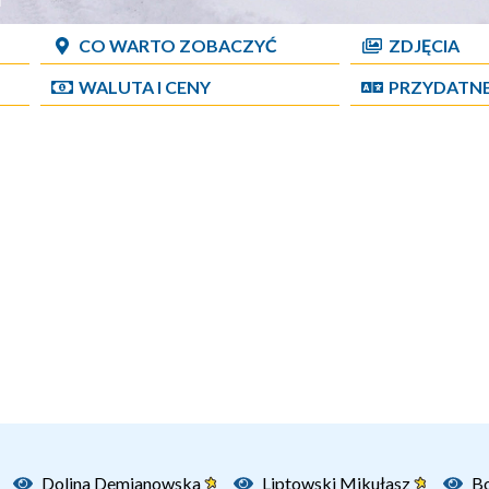
CO WARTO ZOBACZYĆ
ZDJĘCIA
WALUTA I CENY
PRZYDATN
Dolina Demianowska
Liptowski Mikułasz
B