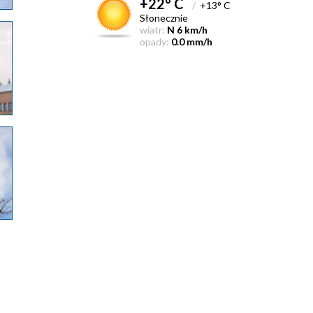
+22° C
/
+13° C
Słonecznie
wiatr:
N 6 km/h
opady:
0.0 mm/h