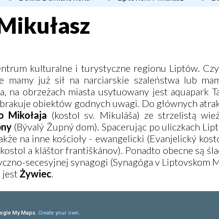
 Mikułasz
entrum kulturalne i turystyczne regionu Liptów. Cz
ie mamy już sił na narciarskie szaleństwa lub ma
a, na obrzeżach miasta usytuowany jest
aquapark Ta
 brakuje obiektów godnych uwagi. Do głównych atrakc
o Mikołaja
(kostol sv. Mikuláša) ze strzelistą wie
pny
(Bývalý Župný dom). Spacerując po uliczkach Lip
kże na inne kościoły - ewangelicki (Evanjelický kosto
kostol a kláštor františkánov). Ponadto obecne są śl
tyczno-secesyjnej synagogi (Synagóga v Liptovskom Mi
 jest
Żywiec
.