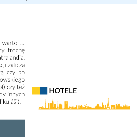
y warto tu
my trochę
tralandia
,
ji zalicza
żą czy po
towskiego
l) czy też
HOTELE
ady innych
kuláši).