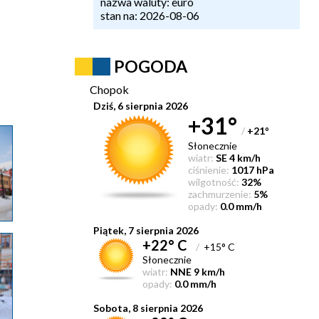
nazwa waluty: euro
stan na: 2026-08-06
POGODA
Chopok
Dziś, 6 sierpnia 2026
+31°
/
+21
°
Słonecznie
wiatr:
SE 4 km/h
ciśnienie:
1017 hPa
wilgotność:
32%
zachmurzenie:
5%
opady:
0.0 mm/h
Piątek, 7 sierpnia 2026
+22° C
/
+15° C
Słonecznie
wiatr:
NNE 9 km/h
opady:
0.0 mm/h
Sobota, 8 sierpnia 2026