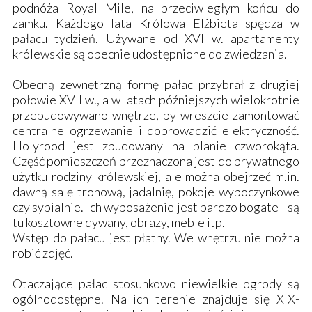
podnóża Royal Mile, na przeciwległym końcu do
zamku. Każdego lata Królowa Elżbieta spędza w
pałacu tydzień. Używane od XVI w. apartamenty
królewskie są obecnie udostępnione do zwiedzania.
Obecną zewnętrzną formę pałac przybrał z drugiej
połowie XVII w., a w latach późniejszych wielokrotnie
przebudowywano wnętrze, by wreszcie zamontować
centralne ogrzewanie i doprowadzić elektryczność.
Holyrood jest zbudowany na planie czworokąta.
Część pomieszczeń przeznaczona jest do prywatnego
użytku rodziny królewskiej, ale można obejrzeć m.in.
dawną salę tronową, jadalnię, pokoje wypoczynkowe
czy sypialnie. Ich wyposażenie jest bardzo bogate - są
tu kosztowne dywany, obrazy, meble itp.
Wstęp do pałacu jest płatny. We wnętrzu nie można
robić zdjęć.
Otaczające pałac stosunkowo niewielkie ogrody są
ogólnodostępne. Na ich terenie znajduje się XIX-