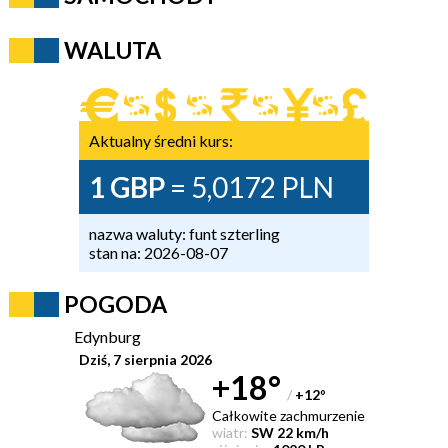
WALUTA
Aktualny średni kurs:
1 GBP
= 5,0172 PLN
nazwa waluty: funt szterling
stan na: 2026-08-07
POGODA
Edynburg
Dziś, 7 sierpnia 2026
+18°
/
+12
°
Całkowite zachmurzenie
wiatr:
SW 22 km/h