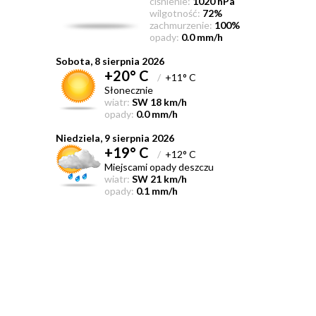
ciśnienie:
1020 hPa
wilgotność:
72%
zachmurzenie:
100%
opady:
0.0 mm/h
Sobota, 8 sierpnia 2026
+20° C
/
+11° C
Słonecznie
wiatr:
SW 18 km/h
opady:
0.0 mm/h
Niedziela, 9 sierpnia 2026
+19° C
/
+12° C
Miejscami opady deszczu
wiatr:
SW 21 km/h
opady:
0.1 mm/h