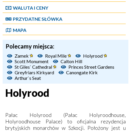
WALUTA I CENY
PRZYDATNE SŁÓWKA
MAPA
Polecamy miejsca:
Zamek
Royal Mile
Holyrood
Scott Monument
Calton Hill
St Giles` Cathedral
Princes Street Gardens
Greyfriars Kirkyard
Canongate Kirk
Arthur`s Seat
Holyrood
Pałac Holyrood (Pałac Holyroodhouse,
Holyroodhouse Palace) to oficjalna rezydencja
brytyjskich monarchów w Szkocji. Położony jest u