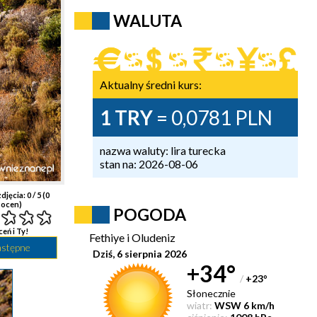
WALUTA
Aktualny średni kurs:
1 TRY
= 0,0781 PLN
nazwa waluty: lira turecka
stan na: 2026-08-06
djęcia:
0
/ 5 (
0
ocen)
POGODA
ceń i Ty!
Fethiye i Oludeniz
astępne
Dziś, 6 sierpnia 2026
+34°
/
+23
°
Słonecznie
wiatr:
WSW 6 km/h