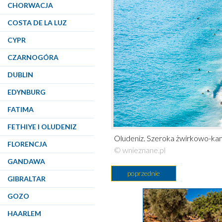
CHORWACJA
COSTA DE LA LUZ
CYPR
CZARNOGÓRA
DUBLIN
EDYNBURG
FATIMA
FETHIYE I OLUDENIZ
Oludeniz. Szeroka żwirkowo-kam
FLORENCJA
© wnieznane.pl
GANDAWA
poprzednie
GIBRALTAR
GOZO
HAARLEM