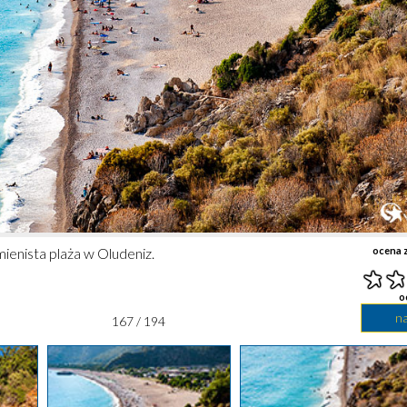
ienista plaża w Oludeniz.
ocena z
o
n
167 / 194