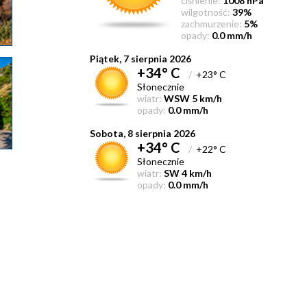
ciśnienie:
1008 hPa
wilgotność:
39%
zachmurzenie:
5%
opady:
0.0 mm/h
Piątek, 7 sierpnia 2026
+34° C
/
+23° C
Słonecznie
wiatr:
WSW 5 km/h
opady:
0.0 mm/h
Sobota, 8 sierpnia 2026
+34° C
/
+22° C
Słonecznie
wiatr:
SW 4 km/h
opady:
0.0 mm/h