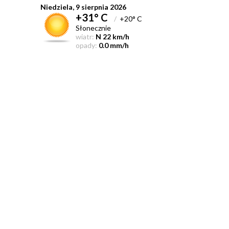
Niedziela, 9 sierpnia 2026
+31° C
/
+20° C
Słonecznie
wiatr:
N 22 km/h
opady:
0.0 mm/h