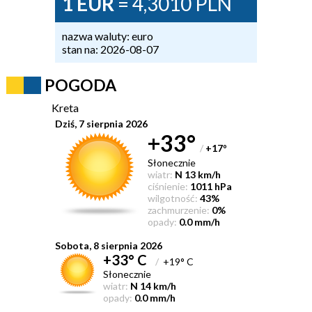
1 EUR
= 4,3010 PLN
nazwa waluty: euro
stan na: 2026-08-07
POGODA
Kreta
Dziś, 7 sierpnia 2026
+33°
/
+17
°
Słonecznie
wiatr:
N 13 km/h
ciśnienie:
1011 hPa
wilgotność:
43%
zachmurzenie:
0%
opady:
0.0 mm/h
Sobota, 8 sierpnia 2026
+33° C
/
+19° C
Słonecznie
wiatr:
N 14 km/h
opady:
0.0 mm/h