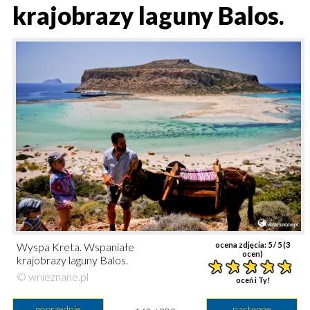
krajobrazy laguny Balos.
Wyspa Kreta. Wspaniałe
ocena zdjęcia:
5
/ 5 (
3
ocen)
krajobrazy laguny Balos.
© wnieznane.pl
oceń i Ty!
poprzednie
następne