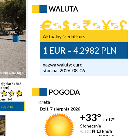
WALUTA
Aktualny średni kurs:
1 EUR
= 4,2982 PLN
nazwa waluty: euro
stan na: 2026-08-06
djęcia:
5
/ 5 (
3
ocen)
POGODA
ceń i Ty!
Kreta
astępne
Dziś, 7 sierpnia 2026
+33°
/
+17
°
Słonecznie
wiatr:
N 13 km/h