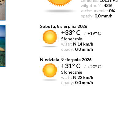
ciśnienie:
1011 hPa
wilgotność:
43%
zachmurzenie:
0%
opady:
0.0 mm/h
Sobota, 8 sierpnia 2026
+33° C
/
+19° C
Słonecznie
wiatr:
N 14 km/h
opady:
0.0 mm/h
Niedziela, 9 sierpnia 2026
+31° C
/
+20° C
Słonecznie
wiatr:
N 22 km/h
opady:
0.0 mm/h