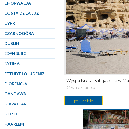
CHORWACJA
COSTA DE LA LUZ
CYPR
CZARNOGÓRA
DUBLIN
EDYNBURG
FATIMA
FETHIYE I OLUDENIZ
Wyspa Kreta. Klif i jaskinie w Ma
FLORENCJA
© wnieznane.pl
GANDAWA
poprzednie
GIBRALTAR
GOZO
HAARLEM