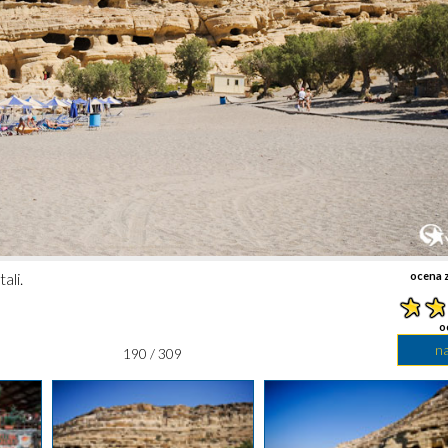
tali.
ocena z
o
n
190 / 309