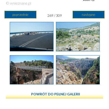
© wnieznane.pl
poprzednie
następne
269 / 309
POWRÓT DO PEŁNEJ GALERII