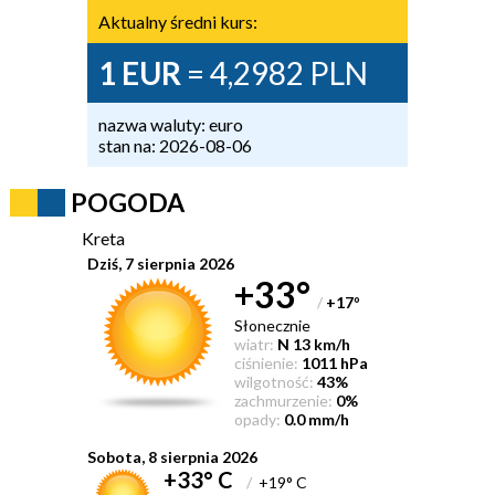
Aktualny średni kurs:
1 EUR
= 4,2982 PLN
nazwa waluty: euro
stan na: 2026-08-06
POGODA
Kreta
Dziś, 7 sierpnia 2026
+33°
/
+17
°
Słonecznie
wiatr:
N 13 km/h
ciśnienie:
1011 hPa
wilgotność:
43%
zachmurzenie:
0%
opady:
0.0 mm/h
Sobota, 8 sierpnia 2026
+33° C
/
+19° C