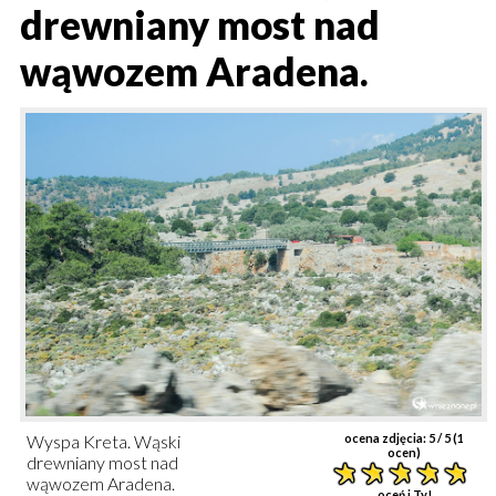
drewniany most nad
wąwozem Aradena.
Wyspa Kreta. Wąski
ocena zdjęcia:
5
/ 5 (
1
ocen)
drewniany most nad
wąwozem Aradena.
oceń i Ty!