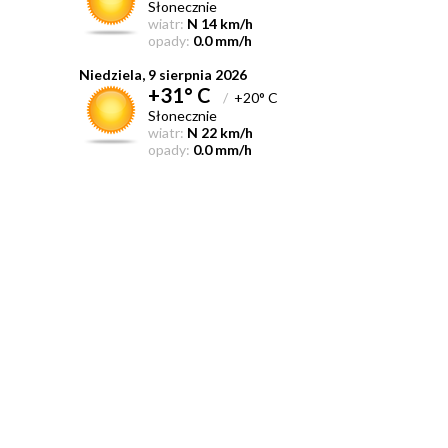
Słonecznie
wiatr:
N 14 km/h
opady:
0.0 mm/h
Niedziela, 9 sierpnia 2026
+31° C
/
+20° C
Słonecznie
wiatr:
N 22 km/h
opady:
0.0 mm/h