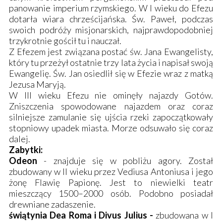
panowanie imperium rzymskiego. W I wieku do Efezu
dotarła wiara chrześcijańska. Św. Paweł, podczas
swoich podróży misjonarskich, najprawdopodobniej
trzykrotnie gościł tu i nauczał.
Z Efezem jest związana postać św. Jana Ewangelisty,
który tu przeżył ostatnie trzy lata życia i napisał swoją
Ewangelię. Św. Jan osiedlił się w Efezie wraz z matką
Jezusa Maryją.
W III wieku Efezu nie ominęły najazdy Gotów.
Zniszczenia spowodowane najazdem oraz coraz
silniejsze zamulanie się ujścia rzeki zapoczątkowały
stopniowy upadek miasta. Morze odsuwało się coraz
dalej.
Zabytki:
Odeon
- znajduje się w pobliżu agory. Został
zbudowany w II wieku przez Vediusa Antoniusa i jego
żonę Flawię Papionę. Jest to niewielki teatr
mieszczący 1500–2000 osób. Podobno posiadał
drewniane zadaszenie.
świątynia Dea Roma i Divus Julius -
zbudowana w I