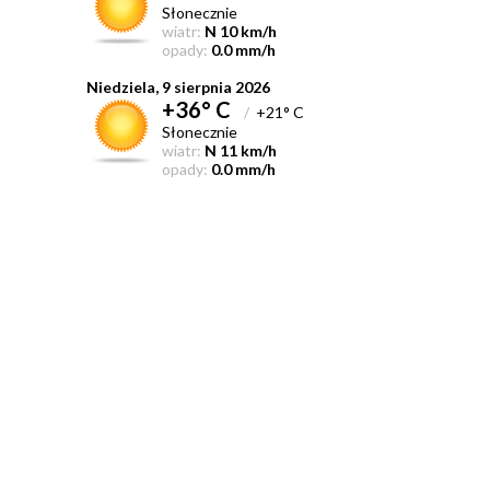
Słonecznie
wiatr:
N 10 km/h
opady:
0.0 mm/h
Niedziela, 9 sierpnia 2026
+36° C
/
+21° C
Słonecznie
wiatr:
N 11 km/h
opady:
0.0 mm/h