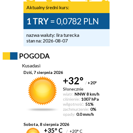
Aktualny średni kurs:
1 TRY
= 0,0782 PLN
nazwa waluty: lira turecka
stan na: 2026-08-07
POGODA
Kusadasi
Dziś, 7 sierpnia 2026
+32°
/
+20
°
Słonecznie
wiatr:
NNW 8 km/h
ciśnienie:
1007 hPa
wilgotność:
51%
zachmurzenie:
0%
opady:
0.0 mm/h
Sobota, 8 sierpnia 2026
+35° C
/
+20° C