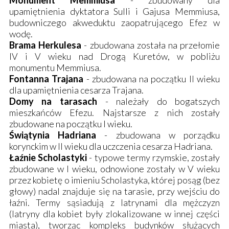
Monument Memmiusa
- zbudowany dla
upamiętnienia dyktatora Sulli i Gajusa Memmiusa,
budowniczego akweduktu zaopatrującego Efez w
wodę.
Brama Herkulesa
- zbudowana została na przełomie
IV i V wieku nad Drogą Kuretów, w pobliżu
monumentu Memmiusa.
Fontanna Trajana
- zbudowana na początku II wieku
dla upamiętnienia cesarza Trajana.
Domy na tarasach
- należały do bogatszych
mieszkańców Efezu. Najstarsze z nich zostały
zbudowane na początku I wieku.
Świątynia Hadriana
- zbudowana w porządku
korynckim w II wieku dla uczczenia cesarza Hadriana.
Łaźnie Scholastyki
- typowe termy rzymskie, zostały
zbudowane w I wieku, odnowione zostały w V wieku
przez kobietę o imieniu Scholastyka, której posąg (bez
głowy) nadal znajduje się na tarasie, przy wejściu do
łaźni. Termy sąsiadują z latrynami dla mężczyzn
(latryny dla kobiet były zlokalizowane w innej części
miasta), tworząc kompleks budynków służących