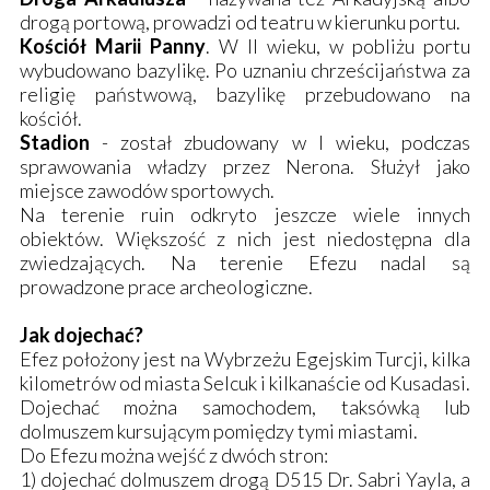
drogą portową, prowadzi od teatru w kierunku portu.
Kościół Marii Panny
. W II wieku, w pobliżu portu
wybudowano bazylikę. Po uznaniu chrześcijaństwa za
religię państwową, bazylikę przebudowano na
kościół.
Stadion
- został zbudowany w I wieku, podczas
sprawowania władzy przez Nerona. Służył jako
miejsce zawodów sportowych.
Na terenie ruin odkryto jeszcze wiele innych
obiektów. Większość z nich jest niedostępna dla
zwiedzających. Na terenie Efezu nadal są
prowadzone prace archeologiczne.
Jak dojechać?
Efez położony jest na Wybrzeżu Egejskim Turcji, kilka
kilometrów od miasta Selcuk i kilkanaście od Kusadasi.
Dojechać można samochodem, taksówką lub
dolmuszem kursującym pomiędzy tymi miastami.
Do Efezu można wejść z dwóch stron:
1) dojechać dolmuszem drogą D515 Dr. Sabri Yayla, a