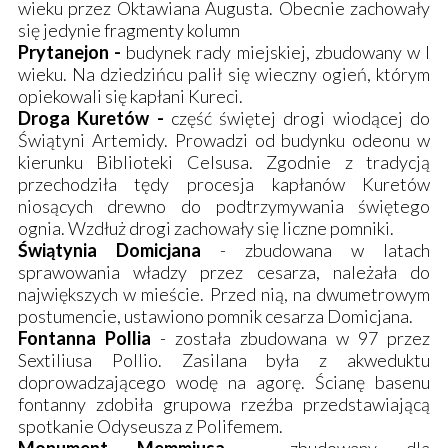
wieku przez Oktawiana Augusta. Obecnie zachowały
się jedynie fragmenty kolumn
Prytanejon -
budynek rady miejskiej, zbudowany w I
wieku. Na dziedzińcu palił się wieczny ogień, którym
opiekowali się kapłani Kureci.
Droga Kuretów -
część świętej drogi wiodącej do
Świątyni Artemidy. Prowadzi od budynku odeonu w
kierunku Biblioteki Celsusa. Zgodnie z tradycją
przechodziła tędy procesja kapłanów Kuretów
niosących drewno do podtrzymywania świętego
ognia. Wzdłuż drogi zachowały się liczne pomniki.
Świątynia Domicjana
- zbudowana w latach
sprawowania władzy przez cesarza, należała do
największych w mieście. Przed nią, na dwumetrowym
postumencie, ustawiono pomnik cesarza Domicjana.
Fontanna Pollia
- została zbudowana w 97 przez
Sextiliusa Pollio. Zasilana była z akweduktu
doprowadzającego wodę na agorę. Ścianę basenu
fontanny zdobiła grupowa rzeźba przedstawiającą
spotkanie Odyseusza z Polifemem.