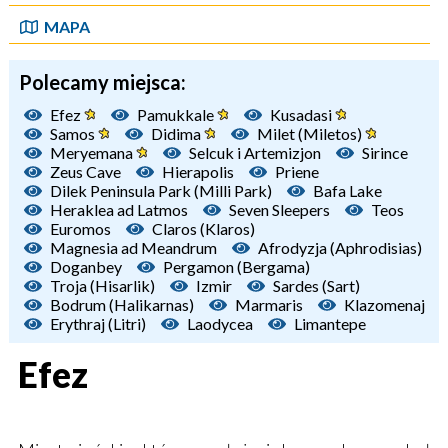
MAPA
Polecamy miejsca:
Efez
Pamukkale
Kusadasi
Samos
Didima
Milet (Miletos)
Meryemana
Selcuk i Artemizjon
Sirince
Zeus Cave
Hierapolis
Priene
Dilek Peninsula Park (Milli Park)
Bafa Lake
Heraklea ad Latmos
Seven Sleepers
Teos
Euromos
Claros (Klaros)
Magnesia ad Meandrum
Afrodyzja (Aphrodisias)
Doganbey
Pergamon (Bergama)
Troja (Hisarlik)
Izmir
Sardes (Sart)
Bodrum (Halikarnas)
Marmaris
Klazomenaj
Erythraj (Litri)
Laodycea
Limantepe
Efez