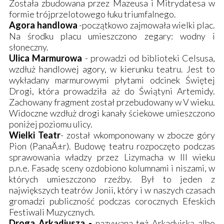
Została zbudowana przez Mazeusa i Mitrydatesa w
formie trójprzelotowego łuku triumfalnego.
Agora handlowa
-początkowo zajmowała wielki plac.
Na środku placu umieszczono zegary: wodny i
słoneczny.
Ulica Marmurowa
- prowadzi od biblioteki Celsusa,
wzdłuż handlowej agory, w kierunku teatru. Jest to
wykładany marmurowymi płytami odcinek Świętej
Drogi, która prowadziła aż do Świątyni Artemidy.
Zachowany fragment został przebudowany w V wieku.
Widoczne wzdłuż drogi kanały ściekowe umieszczono
poniżej poziomu ulicy.
Wielki Teatr
- został wkomponowany w zbocze góry
Pion (PanaÄ±r). Budowę teatru rozpoczęto podczas
sprawowania władzy przez Lizymacha w III wieku
p.n.e. Fasadę sceny ozdobiono kolumnami i niszami, w
których umieszczono rzeźby. Był to jeden z
największych teatrów Jonii, który i w naszych czasach
gromadzi publiczność podczas corocznych Efeskich
Festiwali Muzycznych.
Droga Arkadiusza -
nazywana też Arkadyjską albo