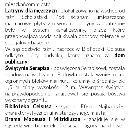
mieszkańcom miasta.
Latryny dla mężczyzn
- zlokalizowano na wschód od
łaźni Scholastyki. Pod ścianami umieszczono
marmurowe płyty z otworami. Latryny zaopatrzone
były w system kanalizacyjny, przez który
przepływająca woda spłukiwała odchody zbierane w
specjalnym basenie.
W sąsiedztwie łaźni, naprzeciw Biblioteki Celsusa
odkryto ruiny budynku, który uznano za
dom
publiczny
.
Świątynia Serapisa
- poświęcona Serapisowi, została
zbudowana w II wieku. Budowla została wzniesiona z
ogromnych bloków marmuru, kolumny o średnicy ok.
1,5 m miały wysokość 12 m. Wewnątrz świątyni
najprawdopodobniej znajdował się posąg bóstwa
wykonany z granitu.
Biblioteka Celsusa -
symbol Efezu. Najbardziej
charakterystyczne ruiny starożytnego miasta.
Brama Mazeusa i Mitridiusza
- znajduje się w
sąsiedztwie biblioteki Celsusa i agory handlowej.