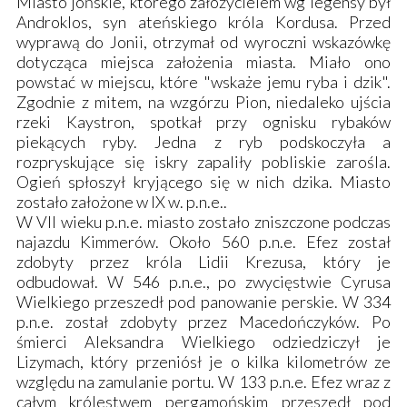
Miasto jońskie, którego założycielem wg legensy był
Androklos, syn ateńskiego króla Kordusa. Przed
wyprawą do Jonii, otrzymał od wyroczni wskazówkę
dotycząca miejsca założenia miasta. Miało ono
powstać w miejscu, które "wskaże jemu ryba i dzik".
Zgodnie z mitem, na wzgórzu Pion, niedaleko ujścia
rzeki Kaystron, spotkał przy ognisku rybaków
piekących ryby. Jedna z ryb podskoczyła a
rozpryskujące się iskry zapaliły pobliskie zarośla.
Ogień spłoszył kryjącego się w nich dzika. Miasto
zostało założone w IX w. p.n.e..
W VII wieku p.n.e. miasto zostało zniszczone podczas
najazdu Kimmerów. Około 560 p.n.e. Efez został
zdobyty przez króla Lidii Krezusa, który je
odbudował. W 546 p.n.e., po zwycięstwie Cyrusa
Wielkiego przeszedł pod panowanie perskie. W 334
p.n.e. został zdobyty przez Macedończyków. Po
śmierci Aleksandra Wielkiego odziedziczył je
Lizymach, który przeniósł je o kilka kilometrów ze
względu na zamulanie portu. W 133 p.n.e. Efez wraz z
całym królestwem pergamońskim przeszedł pod