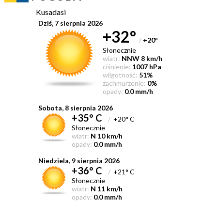
Kusadasi
Dziś, 7 sierpnia 2026
+32°
/
+20
°
Słonecznie
wiatr:
NNW 8 km/h
ciśnienie:
1007 hPa
wilgotność:
51%
zachmurzenie:
0%
opady:
0.0 mm/h
Sobota, 8 sierpnia 2026
+35° C
/
+20° C
Słonecznie
wiatr:
N 10 km/h
opady:
0.0 mm/h
Niedziela, 9 sierpnia 2026
+36° C
/
+21° C
Słonecznie
wiatr:
N 11 km/h
opady:
0.0 mm/h