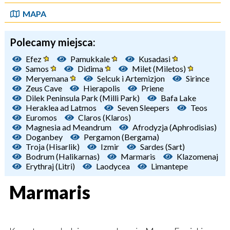
MAPA
Polecamy miejsca:
Efez
Pamukkale
Kusadasi
Samos
Didima
Milet (Miletos)
Meryemana
Selcuk i Artemizjon
Sirince
Zeus Cave
Hierapolis
Priene
Dilek Peninsula Park (Milli Park)
Bafa Lake
Heraklea ad Latmos
Seven Sleepers
Teos
Euromos
Claros (Klaros)
Magnesia ad Meandrum
Afrodyzja (Aphrodisias)
Doganbey
Pergamon (Bergama)
Troja (Hisarlik)
Izmir
Sardes (Sart)
Bodrum (Halikarnas)
Marmaris
Klazomenaj
Erythraj (Litri)
Laodycea
Limantepe
Marmaris