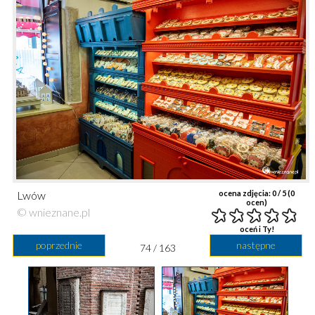
Lwów
ocena zdjęcia:
0
/ 5 (
0
ocen)
© wnieznane.pl
oceń i Ty!
poprzednie
następne
74 / 163