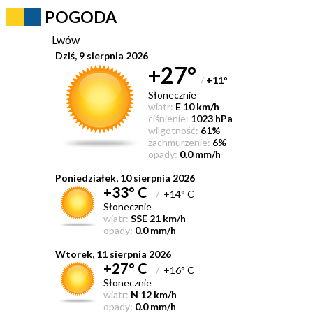
POGODA
Lwów
Dziś, 9 sierpnia 2026
+27°
/
+11
°
Słonecznie
wiatr:
E 10 km/h
ciśnienie:
1023 hPa
wilgotność:
61%
zachmurzenie:
6%
opady:
0.0 mm/h
Poniedziałek, 10 sierpnia 2026
+33° C
/
+14° C
Słonecznie
wiatr:
SSE 21 km/h
opady:
0.0 mm/h
Wtorek, 11 sierpnia 2026
+27° C
/
+16° C
Słonecznie
wiatr:
N 12 km/h
opady:
0.0 mm/h