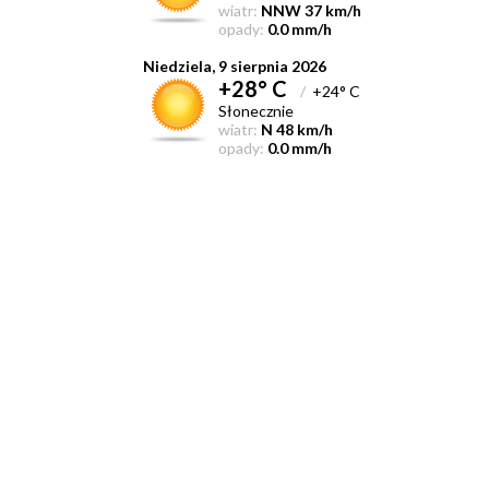
wiatr:
NNW 37 km/h
opady:
0.0 mm/h
Niedziela, 9 sierpnia 2026
+28° C
/
+24° C
Słonecznie
wiatr:
N 48 km/h
opady:
0.0 mm/h