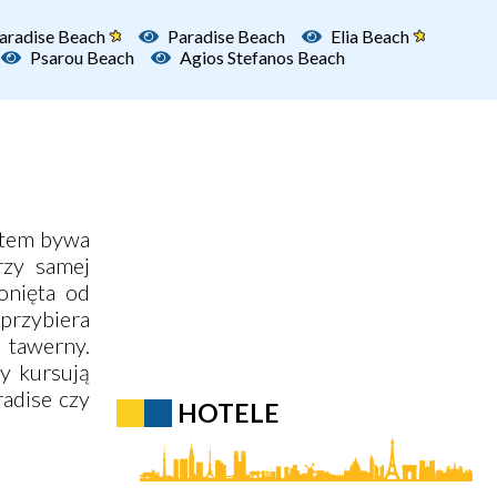
aradise Beach
Paradise Beach
Elia Beach
Psarou Beach
Agios Stefanos Beach
Latem bywa
rzy samej
onięta od
przybiera
i tawerny.
y kursują
radise czy
HOTELE