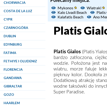
Polecamy miejsca:
CHORWACJA
Mykonos
Wiatraki
COSTA DE LA LUZ
Kalo Livadi Beach
Platis
Kalafatis Beach
Ano Me
CYPR
Platis Gia
CZARNOGÓRA
DUBLIN
EDYNBURG
Platis Gialos
(Platis Yial
FATIMA
bardzo zatłoczona, ciężk
FETHIYE I OLUDENIZ
wodzie. Położona jest n
wiatru, morze faluje lek
FLORENCJA
pięknuy kolor. Dookoła zn
GANDAWA
Dodatkową atrakcję stan
wodne taksówki do innych 
GIBRALTAR
Super Paradise.
GOZO
HAARLEM