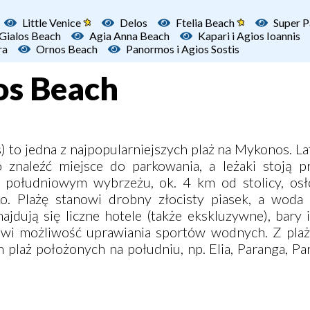
Little Venice
Delos
Ftelia Beach
Super P
 Gialos Beach
Agia Anna Beach
Kapari i Agios Ioannis
ra
Ornos Beach
Panormos i Agios Sostis
los Beach
os) to jedna z najpopularniejszych plaż na Mykonos. 
o znaleźć miejsce do parkowania, a leżaki stoją p
a południowym wybrzeżu, ok. 4 km od stolicy, osł
ko. Plażę stanowi drobny złocisty piasek, a woda 
ajdują się liczne hotele (także ekskluzywne), bary 
owi możliwość uprawiania sportów wodnych. Z plaż
plaż położonych na południu, np. Elia, Paranga, Pa