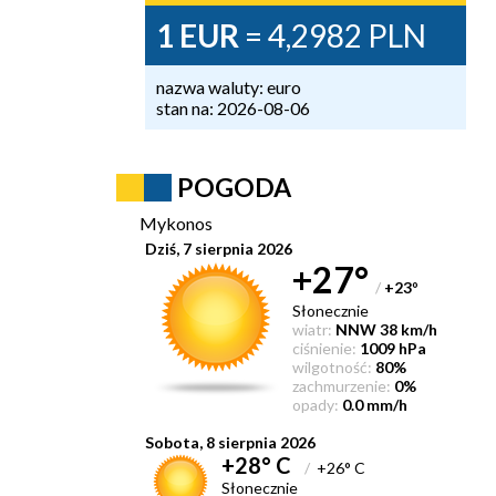
1 EUR
= 4,2982 PLN
nazwa waluty: euro
stan na: 2026-08-06
POGODA
Mykonos
Dziś, 7 sierpnia 2026
+27°
/
+23
°
Słonecznie
wiatr:
NNW 38 km/h
ciśnienie:
1009 hPa
wilgotność:
80%
zachmurzenie:
0%
opady:
0.0 mm/h
Sobota, 8 sierpnia 2026
+28° C
/
+26° C
Słonecznie