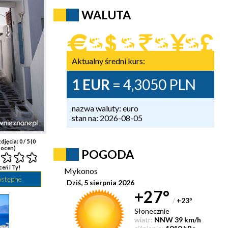
WALUTA
Aktualny średni kurs:
1 EUR
= 4,3050 PLN
nazwa waluty: euro
stan na: 2026-08-05
djęcia:
0
/ 5 (
0
ocen)
POGODA
ceń i Ty!
Mykonos
astępne
Dziś, 5 sierpnia 2026
+27°
/
+23
°
Słonecznie
wiatr:
NNW 39 km/h