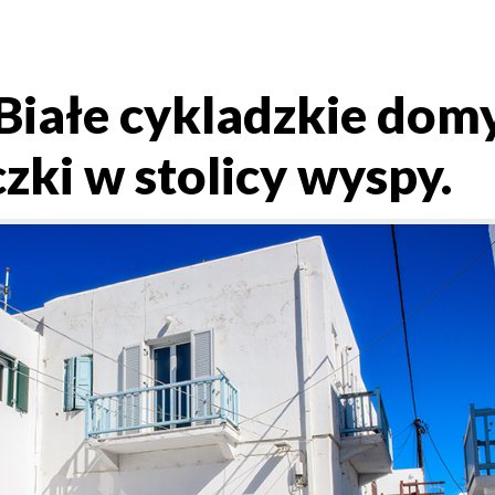
iałe cykladzkie domy
czki w stolicy wyspy.