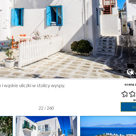
 wąskie uliczki w stolicy wyspy.
ocena z
o
n
22 / 260