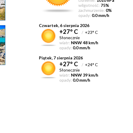
ciśnienie:
1010 hPa
wilgotność:
75%
zachmurzenie:
0%
opady:
0.0 mm/h
Czwartek, 6 sierpnia 2026
+27° C
/
+23° C
Słonecznie
wiatr:
NNW 48 km/h
opady:
0.0 mm/h
Piątek, 7 sierpnia 2026
+27° C
/
+24° C
Słonecznie
wiatr:
NNW 39 km/h
opady:
0.0 mm/h