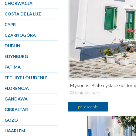
CHORWACJA
COSTA DE LA LUZ
CYPR
CZARNOGÓRA
DUBLIN
EDYNBURG
FATIMA
FETHIYE I OLUDENIZ
Mykonos. Białe cykladzkie domy i
FLORENCJA
© wnieznane.pl
GANDAWA
poprzednie
GIBRALTAR
GOZO
HAARLEM