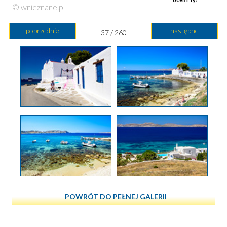
© wnieznane.pl
poprzednie
następne
37 / 260
POWRÓT DO PEŁNEJ GALERII