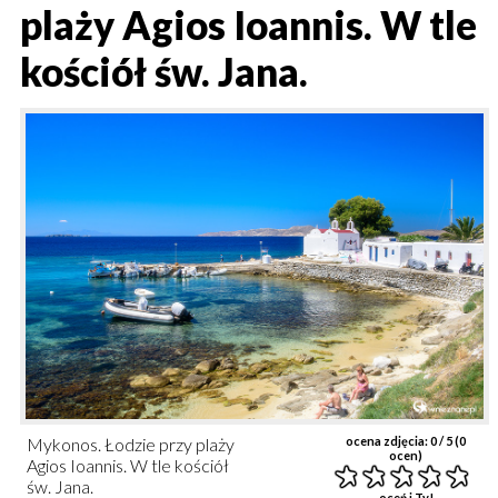
plaży Agios Ioannis. W tle
kościół św. Jana.
Mykonos. Łodzie przy plaży
ocena zdjęcia:
0
/ 5 (
0
ocen)
Agios Ioannis. W tle kościół
św. Jana.
oceń i Ty!