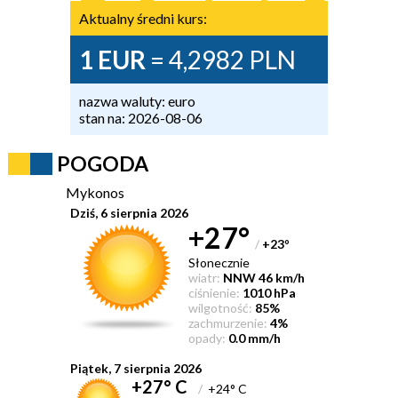
Aktualny średni kurs:
1 EUR
= 4,2982 PLN
nazwa waluty: euro
stan na: 2026-08-06
POGODA
Mykonos
Dziś, 6 sierpnia 2026
+27°
/
+23
°
Słonecznie
wiatr:
NNW 46 km/h
ciśnienie:
1010 hPa
wilgotność:
85%
zachmurzenie:
4%
opady:
0.0 mm/h
Piątek, 7 sierpnia 2026
+27° C
/
+24° C