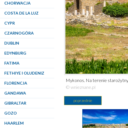
CHORWACJA
COSTA DE LA LUZ
CYPR
CZARNOGÓRA
DUBLIN
EDYNBURG
FATIMA
FETHIYE I OLUDENIZ
Mykonos. Na terenie starożytny
FLORENCJA
© wnieznane.pl
GANDAWA
poprzednie
GIBRALTAR
GOZO
HAARLEM