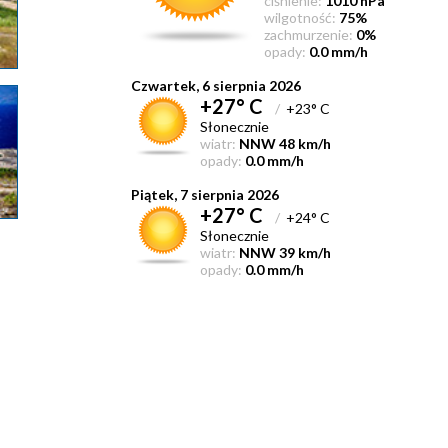
ciśnienie:
1010 hPa
wilgotność:
75%
zachmurzenie:
0%
opady:
0.0 mm/h
Czwartek, 6 sierpnia 2026
+27° C
/
+23° C
Słonecznie
wiatr:
NNW 48 km/h
opady:
0.0 mm/h
Piątek, 7 sierpnia 2026
+27° C
/
+24° C
Słonecznie
wiatr:
NNW 39 km/h
opady:
0.0 mm/h