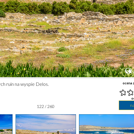
ch ruin na wyspie Delos.
ocena z
o
n
122 / 260