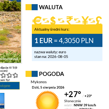
WALUTA
Aktualny średni kurs:
1 EUR
= 4,3050 PLN
nazwa waluty: euro
stan na: 2026-08-05
djęcia:
0
/ 5 (
0
ocen)
POGODA
ceń i Ty!
Mykonos
astępne
Dziś, 5 sierpnia 2026
+27°
/
+23
°
Słonecznie
wiatr:
NNW 39 km/h