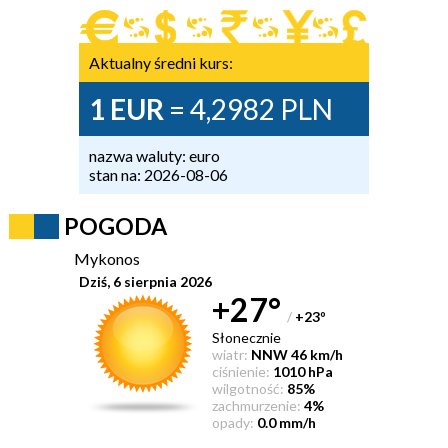
Aktualny średni kurs:
1 EUR
= 4,2982 PLN
nazwa waluty: euro
stan na: 2026-08-06
POGODA
Mykonos
Dziś, 6 sierpnia 2026
+27°
/
+23
°
Słonecznie
wiatr:
NNW 46 km/h
ciśnienie:
1010 hPa
wilgotność:
85%
zachmurzenie:
4%
opady:
0.0 mm/h