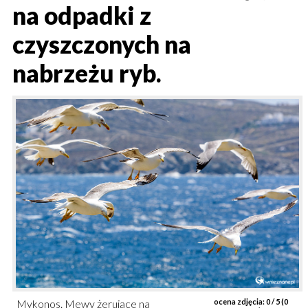
na odpadki z
czyszczonych na
nabrzeżu ryb.
Mykonos. Mewy żerujące na
ocena zdjęcia:
0
/ 5 (
0