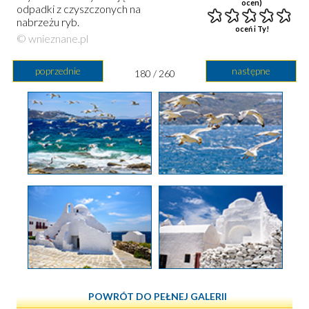
ocen)
odpadki z czyszczonych na
nabrzeżu ryb.
oceń i Ty!
© wnieznane.pl
poprzednie
następne
180 / 260
POWRÓT DO PEŁNEJ GALERII