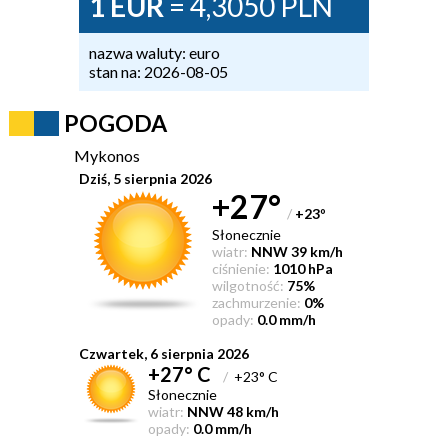
1 EUR
= 4,3050 PLN
nazwa waluty: euro
stan na: 2026-08-05
POGODA
Mykonos
Dziś, 5 sierpnia 2026
+27°
/
+23
°
Słonecznie
wiatr:
NNW 39 km/h
ciśnienie:
1010 hPa
wilgotność:
75%
zachmurzenie:
0%
opady:
0.0 mm/h
Czwartek, 6 sierpnia 2026
+27° C
/
+23° C
Słonecznie
wiatr:
NNW 48 km/h
opady:
0.0 mm/h