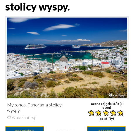
stolicy wyspy.
Mykonos. Panorama stolicy
ocena zdjęcia:
5
/ 5 (
1
ocen)
wyspy.
© wnieznane.pl
oceń i Ty!
poprzednie
następne