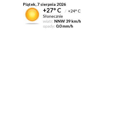
Piątek, 7 sierpnia 2026
+27° C
/
+24° C
Słonecznie
wiatr:
NNW 39 km/h
opady:
0.0 mm/h