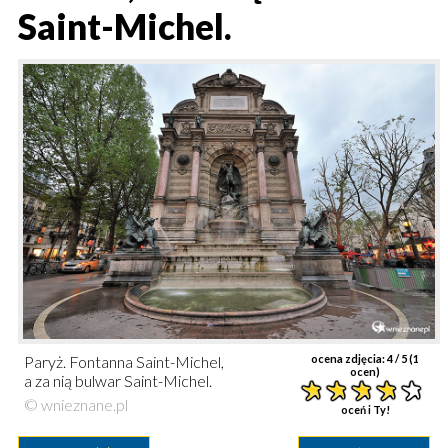
Saint-Michel.
Paryż. Fontanna Saint-Michel,
ocena zdjęcia:
4
/ 5 (
1
ocen)
a za nią bulwar Saint-Michel.
© wnieznane.pl
oceń i Ty!