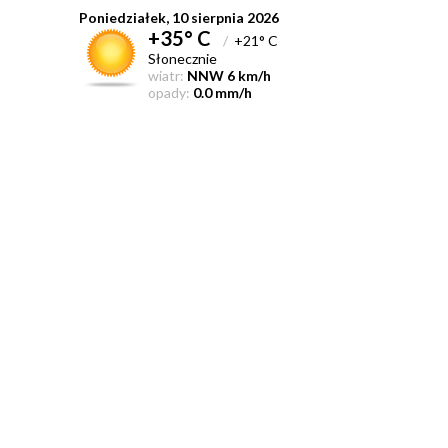
Poniedziałek, 10 sierpnia 2026
+35° C
/
+21° C
Słonecznie
wiatr:
NNW 6 km/h
opady:
0.0 mm/h