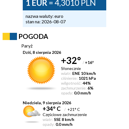
1 EUR
= 4,3010 PLN
nazwa waluty: euro
stan na: 2026-08-07
POGODA
Paryż
Dziś, 8 sierpnia 2026
+32°
/
+16
°
Słonecznie
wiatr:
ENE 10 km/h
ciśnienie:
1021 hPa
wilgotność:
44%
zachmurzenie:
6%
opady:
0.0 mm/h
Niedziela, 9 sierpnia 2026
+34° C
/
+21° C
Częściowe zachmurzenie
wiatr:
SSE 8 km/h
opady:
0.0 mm/h