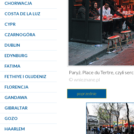
CHORWACJA
COSTA DE LA LUZ
CYPR
CZARNOGÓRA
DUBLIN
EDYNBURG
FATIMA
Paryż. Place du Tertre, czyli se
FETHIYE I OLUDENIZ
© wnieznane.pl
FLORENCJA
poprzednie
GANDAWA
GIBRALTAR
GOZO
HAARLEM