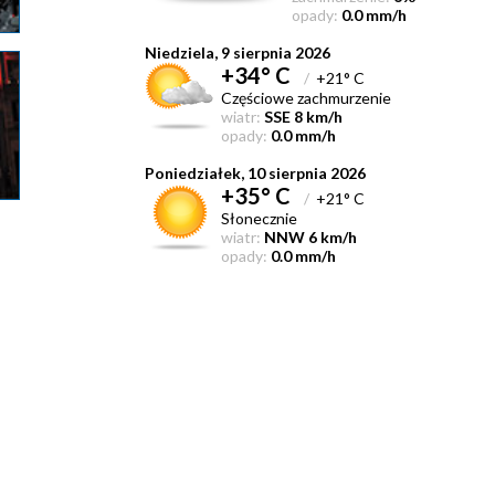
opady:
0.0 mm/h
Niedziela, 9 sierpnia 2026
+34° C
/
+21° C
Częściowe zachmurzenie
wiatr:
SSE 8 km/h
opady:
0.0 mm/h
Poniedziałek, 10 sierpnia 2026
+35° C
/
+21° C
Słonecznie
wiatr:
NNW 6 km/h
opady:
0.0 mm/h