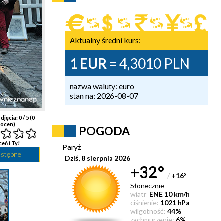
Aktualny średni kurs:
1 EUR
= 4,3010 PLN
nazwa waluty: euro
stan na: 2026-08-07
djęcia:
0
/ 5 (
0
ocen)
POGODA
ceń i Ty!
Paryż
astępne
Dziś, 8 sierpnia 2026
+32°
/
+16
°
Słonecznie
wiatr:
ENE 10 km/h
ciśnienie:
1021 hPa
wilgotność:
44%
zachmurzenie:
6%