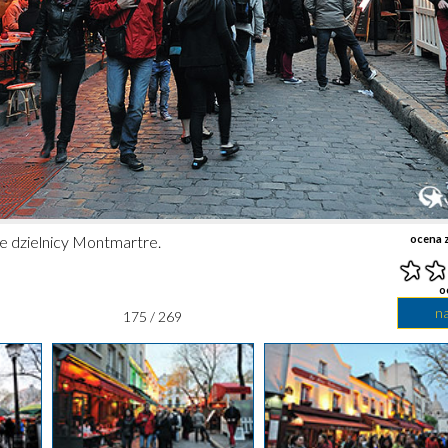
rce dzielnicy Montmartre.
ocena z
o
n
175 / 269