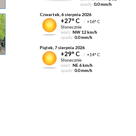
opady:
0.0 mm/h
Czwartek, 6 sierpnia 2026
+27° C
/
+16° C
Słonecznie
wiatr:
NW 12 km/h
opady:
0.0 mm/h
Piątek, 7 sierpnia 2026
+29° C
/
+14° C
Słonecznie
wiatr:
NE 6 km/h
opady:
0.0 mm/h