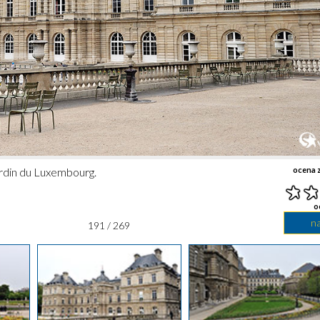
rdin du Luxembourg.
ocena z
o
n
191 / 269