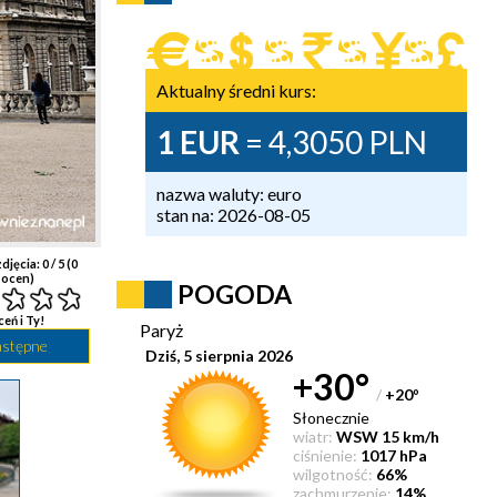
Aktualny średni kurs:
1 EUR
= 4,3050 PLN
nazwa waluty: euro
stan na: 2026-08-05
djęcia:
0
/ 5 (
0
ocen)
POGODA
ceń i Ty!
Paryż
astępne
Dziś, 5 sierpnia 2026
+30°
/
+20
°
Słonecznie
wiatr:
WSW 15 km/h
ciśnienie:
1017 hPa
wilgotność:
66%
zachmurzenie:
14%