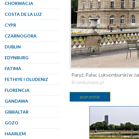
CHORWACJA
COSTA DE LA LUZ
CYPR
CZARNOGÓRA
DUBLIN
EDYNBURG
FATIMA
Paryż. Pałac Luksemburski w Ja
FETHIYE I OLUDENIZ
© wnieznane.pl
FLORENCJA
poprzednie
GANDAWA
GIBRALTAR
GOZO
HAARLEM