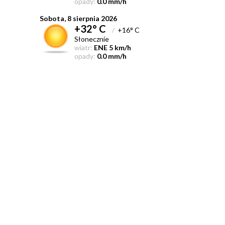
opady:
0.0 mm/h
Sobota, 8 sierpnia 2026
+32° C
/
+16° C
Słonecznie
wiatr:
ENE 5 km/h
opady:
0.0 mm/h