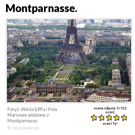
Montparnasse.
Paryż. Wieża Eiffla i Pola
ocena zdjęcia:
5
/ 5 (
2
ocen)
Marsowe widziane z
Montparnasse.
oceń i Ty!
© wnieznane.pl