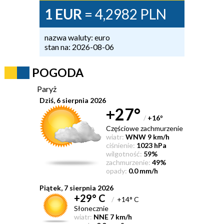
1 EUR
= 4,2982 PLN
nazwa waluty: euro
stan na: 2026-08-06
POGODA
Paryż
Dziś, 6 sierpnia 2026
+27°
/
+16
°
Częściowe zachmurzenie
wiatr:
WNW 9 km/h
ciśnienie:
1023 hPa
wilgotność:
59%
zachmurzenie:
49%
opady:
0.0 mm/h
Piątek, 7 sierpnia 2026
+29° C
/
+14° C
Słonecznie
wiatr:
NNE 7 km/h