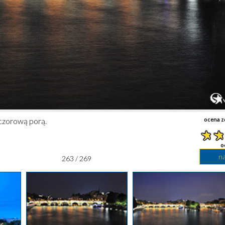
czorową porą.
ocena z
o
n
263 / 269