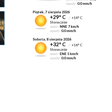
opady:
0.0 mm/h
Piątek, 7 sierpnia 2026
+29° C
/
+14° C
Słonecznie
wiatr:
NNE 7 km/h
opady:
0.0 mm/h
Sobota, 8 sierpnia 2026
+32° C
/
+16° C
Słonecznie
wiatr:
ENE 5 km/h
opady:
0.0 mm/h