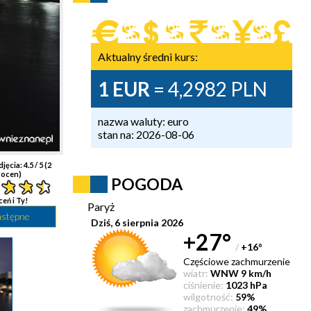
Aktualny średni kurs:
1 EUR
= 4,2982 PLN
nazwa waluty: euro
stan na: 2026-08-06
djęcia:
4.5
/ 5 (
2
ocen)
POGODA
ceń i Ty!
Paryż
astępne
Dziś, 6 sierpnia 2026
+27°
/
+16
°
Częściowe zachmurzenie
wiatr:
WNW 9 km/h
ciśnienie:
1023 hPa
wilgotność:
59%
zachmurzenie:
49%