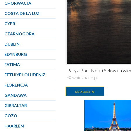
CHORWACJA
COSTA DE LA LUZ
CYPR
CZARNOGÓRA
DUBLIN
EDYNBURG
FATIMA
Paryż. Pont Neuf i Sekwana wie
FETHIYE I OLUDENIZ
© wnieznane.pl
FLORENCJA
poprzednie
GANDAWA
GIBRALTAR
GOZO
HAARLEM