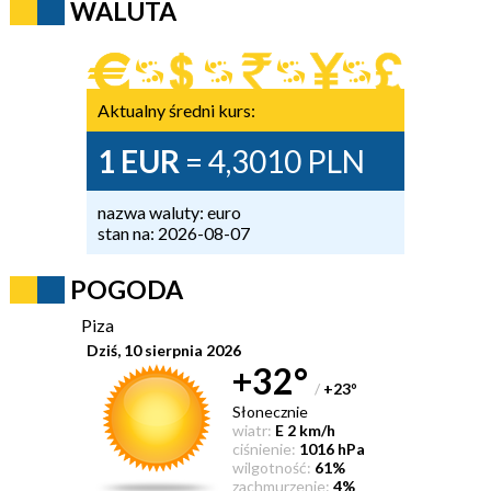
WALUTA
Aktualny średni kurs:
1 EUR
= 4,3010 PLN
nazwa waluty: euro
stan na: 2026-08-07
POGODA
Piza
Dziś, 10 sierpnia 2026
+32°
/
+23
°
Słonecznie
wiatr:
E 2 km/h
ciśnienie:
1016 hPa
wilgotność:
61%
zachmurzenie:
4%