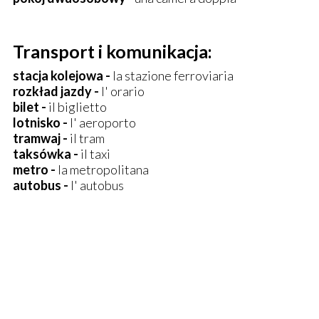
Transport i komunikacja:
stacja kolejowa -
la stazione ferroviaria
rozkład jazdy -
l' orario
bilet -
il biglietto
lotnisko -
l' aeroporto
tramwaj -
il tram
taksówka -
il taxi
metro -
la metropolitana
autobus -
l' autobus