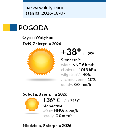
nazwa waluty: euro
stan na: 2026-08-07
POGODA
Rzym i Watykan
Dziś, 7 sierpnia 2026
+38°
/
+25
°
Słonecznie
wiatr:
NNE 6 km/h
ciśnienie:
1013 hPa
wilgotność:
40%
zachmurzenie:
10%
opady:
0.0 mm/h
Sobota, 8 sierpnia 2026
+36° C
/
+24° C
Słonecznie
wiatr:
NNW 4 km/h
opady:
0.0 mm/h
Niedziela, 9 sierpnia 2026