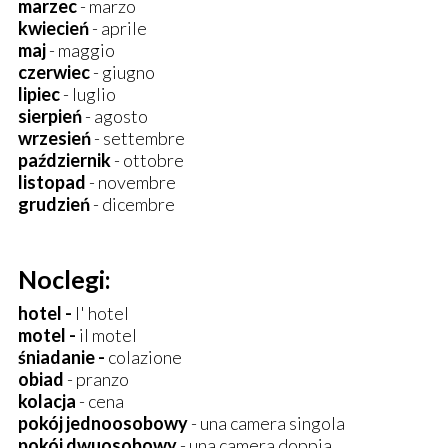
marzec
- marzo
kwiecień
- aprile
maj
- maggio
czerwiec
- giugno
lipiec
- luglio
sierpień
- agosto
wrzesień
- settembre
październik
- ottobre
listopad
- novembre
grudzień
- dicembre
Noclegi:
hotel -
l' hotel
motel -
il motel
śniadanie -
colazione
obiad
- pranzo
kolacja
- cena
pokój jednoosobowy
- una camera singola
pokój dwuosobowy
- una camera doppia