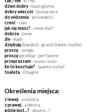
tak / nie
- si / no
dzień dobry
- buon giorno
dobry wieczór
- buona sera
do widzenia
- arrivederci
cześć
- ciao
jak się masz?
- come stai?
dobrze
- bene
źle
- male
dziękuję
(bardzo) - grazie (tante / molte)
proszę
- prego
proszę
(prośba) - per favore
przepraszam
- scusa / scusi
ile to kosztuje?
- quanto costa?
toaleta
- il bagno
Określenia miejsca:
z lewej
- a sinistra
z prawej
- a destra
gdzie jest...?
- dove e...?