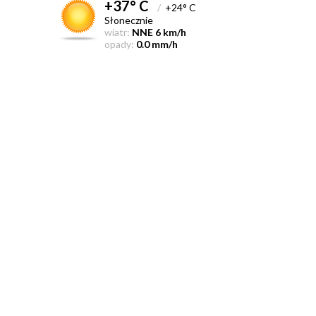
+37° C
/
+24° C
Słonecznie
wiatr:
NNE 6 km/h
opady:
0.0 mm/h