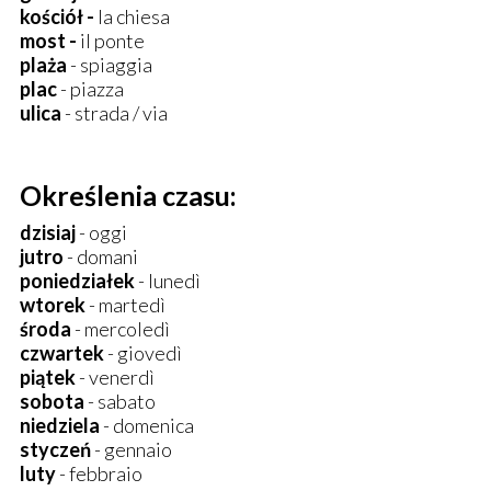
kościół -
la chiesa
most -
il ponte
plaża
- spiaggia
plac
- piazza
ulica
- strada / via
Określenia czasu:
dzisiaj
- oggi
jutro
- domani
poniedziałek
- lunedì
wtorek
- martedì
środa
- mercoledì
czwartek
- giovedì
piątek
- venerdì
sobota
- sabato
niedziela
- domenica
styczeń
- gennaio
luty
- febbraio